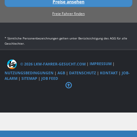
Preise ansehen
Freie Fahrer finden
* Sämtliche Personenbezeichnungen gelten unter Berücksichtigung des AGG für alle
Geschlechter.
© 2026 LKW-FAHRER-GESUCHT.COM
|
IMPRESSUM
|
NUTZUNGSBEDINGUNGEN
|
AGB
|
DATENSCHUTZ
|
KONTAKT
|
JOB-
ALARM
|
SITEMAP
|
JOB FEED