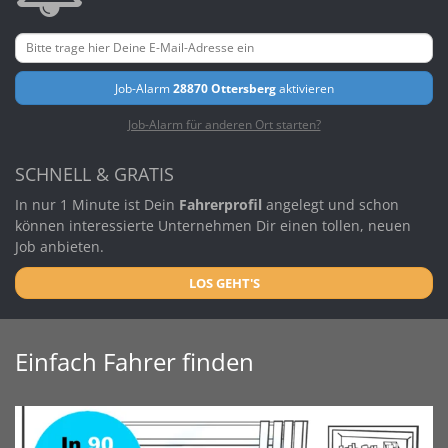
Job-Alarm
28870 Ottersberg
aktivieren
Job-Alarm für anderen Ort starten?
SCHNELL & GRATIS
In nur 1 Minute ist Dein
Fahrerprofil
angelegt und schon
können interessierte Unternehmen Dir einen tollen, neuen
Job anbieten.
LOS GEHT'S
Einfach Fahrer finden