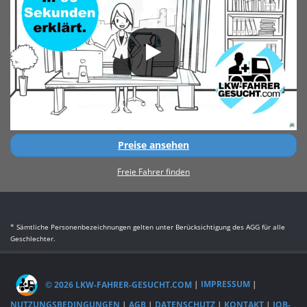
Preise ansehen
Freie Fahrer finden
* Sämtliche Personenbezeichnungen gelten unter Berücksichtigung des AGG für alle
Geschlechter.
© 2026 LKW-FAHRER-GESUCHT.COM
|
IMPRESSUM
|
NUTZUNGSBEDINGUNGEN
|
AGB
|
DATENSCHUTZ
|
KONTAKT
|
JOB-