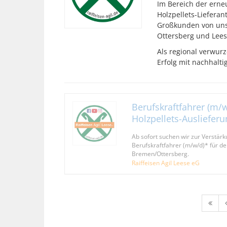
Im Bereich der erne
Holzpellets-Liefera
Großkunden von unse
Ottersberg und Leese
Als regional verwur
Erfolg mit nachhalt
Berufskraftfahrer (m/w
Holzpellets-Auslieferu
Ab sofort suchen wir zur Verstär
Berufskraftfahrer (m/w/d)* für 
Bremen/Ottersberg.
Raiffeisen Agil Leese eG