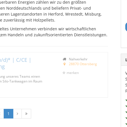
uerbaren Energien zählen wir zu den größten
nten Norddeutschlands und beliefern Privat- und
ren Lagerstandorten in Herford, Wrestedt, Misburg,
 zuverlässig mit Holzpellets.
zeltes Unternehmen verbinden wir wirtschaftlichen
igem Handeln und zukunftsorientierten Dienstleistungen.
/d)* | C/CE |
Nahverkehr
28870 Ottersberg
ng
merken
kung unseres Teams einen
den Silo-Tankwagen im Raum
1