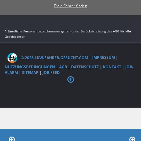
Freie Fahrer finden
* Sämtliche Personenbezeichnungen gelten unter Berücksichtigung des AGG für alle
Geschlechter.
© 2026 LKW-FAHRER-GESUCHT.COM
|
IMPRESSUM
|
NUTZUNGSBEDINGUNGEN
|
AGB
|
DATENSCHUTZ
|
KONTAKT
|
JOB-
ALARM
|
SITEMAP
|
JOB FEED