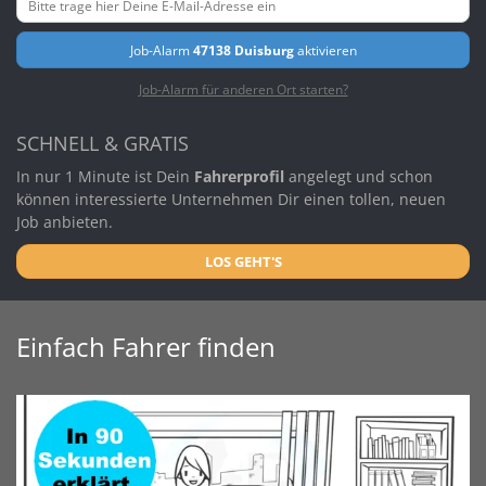
Job-Alarm
47138 Duisburg
aktivieren
Job-Alarm für anderen Ort starten?
SCHNELL & GRATIS
In nur 1 Minute ist Dein
Fahrerprofil
angelegt und schon
können interessierte Unternehmen Dir einen tollen, neuen
Job anbieten.
LOS GEHT'S
Einfach Fahrer finden