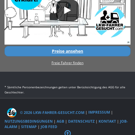
Preise ansehen
Freie Fahrer finden
* Sämtliche Personenbezeichnungen gelten unter Berücksichtigung des AGG für alle
Geschlechter.
© 2026 LKW-FAHRER-GESUCHT.COM
|
IMPRESSUM
|
NUTZUNGSBEDINGUNGEN
|
AGB
|
DATENSCHUTZ
|
KONTAKT
|
JOB-
ALARM
|
SITEMAP
|
JOB FEED