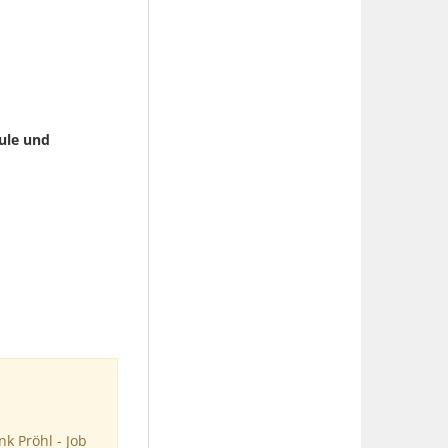
dule und
k Pröhl - Job