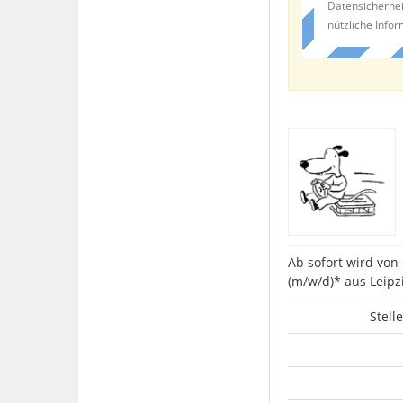
Datensicherhei
nützliche Info
Ab sofort wird von
(m/w/d)* aus Leip
Stell