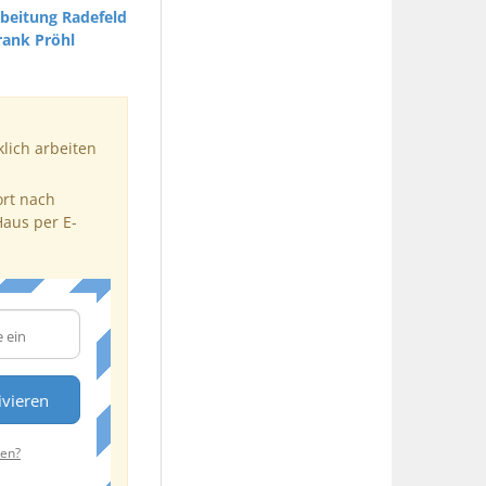
beitung Radefeld
rank Pröhl
klich arbeiten
ort nach
Haus per E-
ivieren
ten?