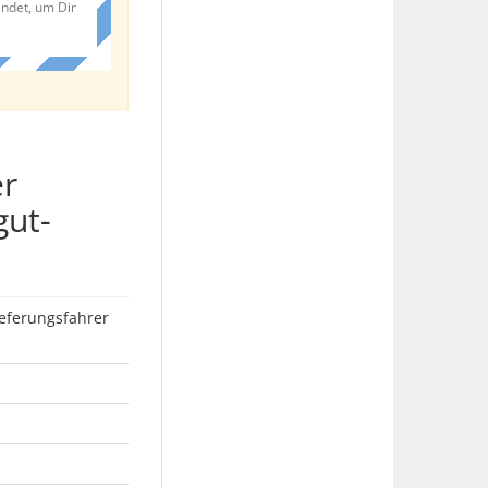
endet, um Dir
er
gut-
ieferungsfahrer