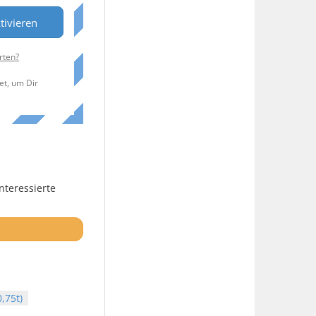
tivieren
rten?
et, um Dir
nteressierte
,75t)