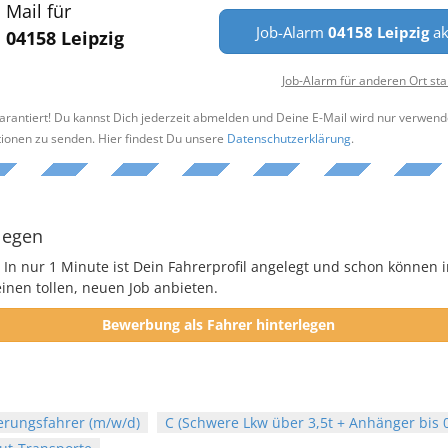
Mail für
Job-Alarm
04158 Leipzig
ak
04158 Leipzig
Job-Alarm für anderen Ort sta
arantiert! Du kannst Dich jederzeit abmelden und Deine E-Mail wird nur verwend
tionen zu senden. Hier findest Du unsere
Datenschutzerklärung
.
legen
 In nur 1 Minute ist Dein Fahrerprofil angelegt und schon können i
nen tollen, neuen Job anbieten.
Bewerbung als Fahrer hinterlegen
erungsfahrer (m/w/d)
C (Schwere Lkw über 3,5t + Anhänger bis 0