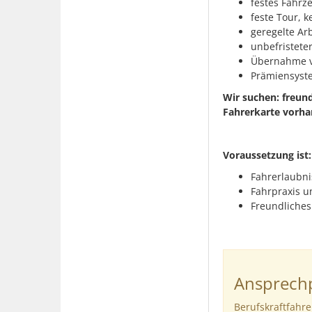
festes Fahrz
feste Tour, 
geregelte Ar
unbefristeter
Übernahme v
Prämiensyst
Wir suchen: freund
Fahrerkarte vorh
Voraussetzung ist:
Fahrerlaubni
Fahrpraxis u
Freundliches
Ansprechp
Berufskraftfahre