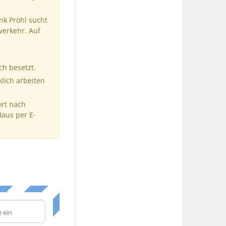
nk Pröhl sucht
verkehr. Auf
ch besetzt.
klich arbeiten
ort nach
Haus per E-