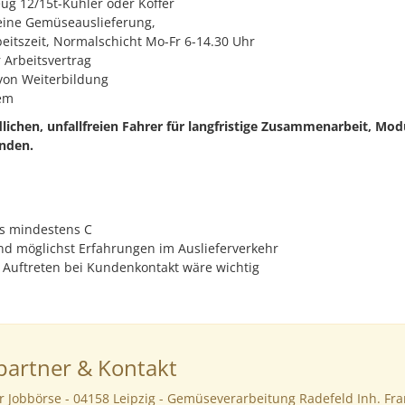
eug 12/15t-Kühler oder Koffer
keine Gemüseauslieferung,
beitszeit, Normalschicht Mo-Fr 6-14.30 Uhr
 Arbeitsvertrag
on Weiterbildung
em
lichen, unfallfreien Fahrer für langfristige Zusammenarbeit, Mo
anden.
s mindestens C
nd möglichst Erfahrungen im Auslieferverkehr
 Auftreten bei Kundenkontakt wäre wichtig
artner & Kontakt
r Jobbörse - 04158 Leipzig - Gemüseverarbeitung Radefeld Inh. Fran