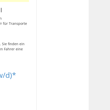
l
n
r für Transporte
 Sie finden ein
en Fahrer eine
w/d)*