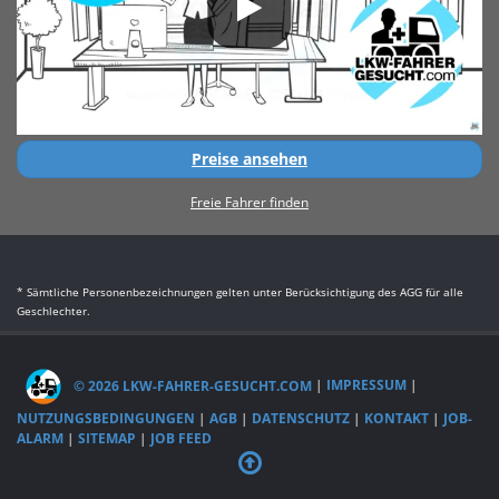
Preise ansehen
Freie Fahrer finden
* Sämtliche Personenbezeichnungen gelten unter Berücksichtigung des AGG für alle
Geschlechter.
© 2026 LKW-FAHRER-GESUCHT.COM
|
IMPRESSUM
|
NUTZUNGSBEDINGUNGEN
|
AGB
|
DATENSCHUTZ
|
KONTAKT
|
JOB-
ALARM
|
SITEMAP
|
JOB FEED