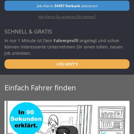
Job-Alarm
34497 Korbach
aktivieren
Job-Alarm für anderen Ort starten?
SCHNELL & GRATIS
In nur 1 Minute ist Dein
Fahrerprofil
angelegt und schon
können interessierte Unternehmen Dir einen tollen, neuen
Job anbieten.
LOS GEHT'S
Einfach Fahrer finden