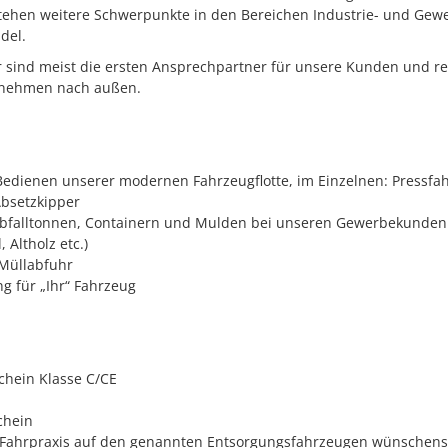
stehen weitere Schwerpunkte in den Bereichen Industrie- und Ge
del.
 sind meist die ersten Ansprechpartner für unsere Kunden und r
rnehmen nach außen.
edienen unserer modernen Fahrzeugflotte, im Einzelnen: Pressfa
Absetzkipper
bfalltonnen, Containern und Mulden bei unseren Gewerbekunden (
Altholz etc.)
Müllabfuhr
g für „Ihr“ Fahrzeug
hein Klasse C/CE
chein
 Fahrpraxis auf den genannten Entsorgungsfahrzeugen wünschens