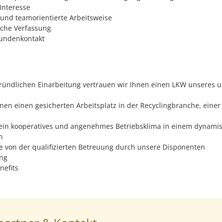
Interesse
 und teamorientierte Arbeitsweise
iche Verfassung
undenkontakt
ründlichen Einarbeitung vertrauen wir Ihnen einen LKW unseres 
n
hnen einen gesicherten Arbeitsplatz in der Recyclingbranche, eine
 ein kooperatives und angenehmes Betriebsklima in einem dynam
en
Sie von der qualifizierten Betreuung durch unsere Disponenten
ng
Benefits