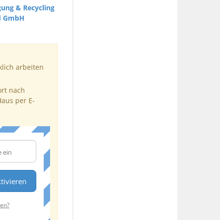
gung & Recycling
d GmbH
klich arbeiten
ort nach
Haus per E-
tivieren
ten?