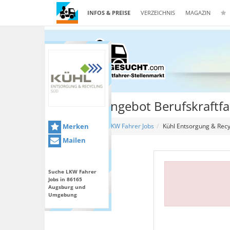
INFOS & PREISE
VERZEICHNIS
MAGAZIN
Stellenangebot Berufskraftf
Merken
Home
LKW Fahrer Jobs
Kühl Entsorgung & Rec
Mailen
Suche LKW Fahrer
Jobs in 86165
Augsburg und
Umgebung