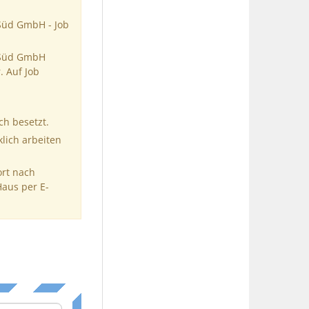
 Süd GmbH - Job
g Süd GmbH
 Auf Job
ch besetzt.
klich arbeiten
ort nach
Haus per E-