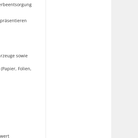
werbeentsorgung
epräsentieren
hrzeuge sowie
Papier, Folien,
wert