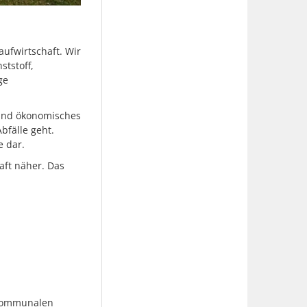
ufwirtschaft. Wir
ststoff,
ge
und ökonomisches
bfälle geht.
e dar.
aft näher. Das
r kommunalen