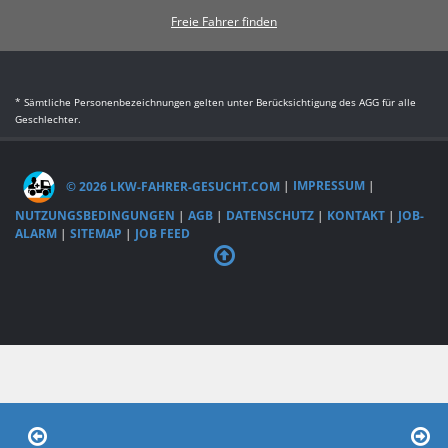
Freie Fahrer finden
* Sämtliche Personenbezeichnungen gelten unter Berücksichtigung des AGG für alle
Geschlechter.
© 2026 LKW-FAHRER-GESUCHT.COM
|
IMPRESSUM
|
NUTZUNGSBEDINGUNGEN
|
AGB
|
DATENSCHUTZ
|
KONTAKT
|
JOB-
ALARM
|
SITEMAP
|
JOB FEED