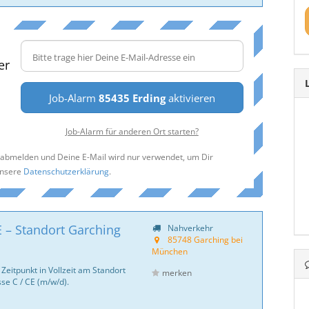
er
Job-Alarm
85435 Erding
aktivieren
Job-Alarm für anderen Ort starten?
t abmelden und Deine E-Mail wird nur verwendet, um Dir
unsere
Datenschutzerklärung
.
CE – Standort Garching
Nahverkehr
85748 Garching bei
München
eitpunkt in Vollzeit am Standort
merken
se C / CE (m/w/d).