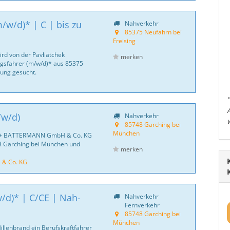
/w/d)* | C | bis zu
Nahverkehr
85375 Neufahrn bei
Freising
ird von der Pavliatchek
merken
gsfahrer (m/w/d)* aus 85375
ung gesucht.
/w/d)
Nahverkehr
85748 Garching bei
München
S + BATTERMANN GmbH & Co. KG
8 Garching bei München und
merken
& Co. KG
w/d)* | C/CE | Nah-
Nahverkehr
Fernverkehr
85748 Garching bei
München
Hillenbrand ein Berufskraftfahrer