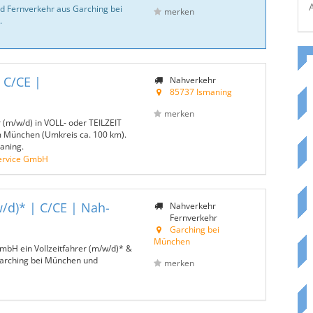
nd Fernverkehr aus Garching bei
merken
.
 C/CE |
Nahverkehr
85737 Ismaning
merken
 (m/w/d) in VOLL- oder TEILZEIT
m München (Umkreis ca. 100 km).
aning.
ervice GmbH
w/d)* | C/CE | Nah-
Nahverkehr
Fernverkehr
Garching bei
München
mbH ein Vollzeitfahrer (m/w/d)* &
Garching bei München und
merken