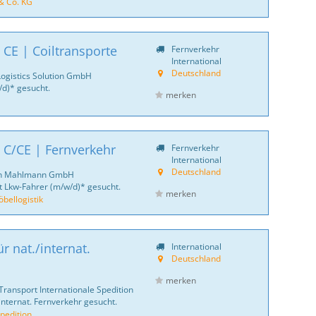
& Co. KG
 CE | Coiltransporte
Fernverkehr
International
Deutschland
Logistics Solution GmbH
d)* gesucht.
merken
 C/CE | Fernverkehr
Fernverkehr
International
Deutschland
ich Mahlmann GmbH
 Lkw-Fahrer (m/w/d)* gesucht.
merken
ellogistik
r nat./internat.
International
Deutschland
merken
Transport Internationale Spedition
internat. Fernverkehr gesucht.
pedition