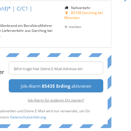
/d)* | C/C1 |
Nahverkehr
85748 Garching bei
München
Hillenbrand ein Berufskraftfahrer
merken
n Lieferverkehr aus Garching bei
.
er
Job-Alarm
85435 Erding
aktivieren
Job-Alarm für anderen Ort starten?
t abmelden und Deine E-Mail wird nur verwendet, um Dir
unsere
Datenschutzerklärung
.