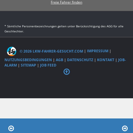
Freie Fahrer finden
* Sämtliche Personenbezeichnungen gelten unter Berücksichtigung des AGG für alle
Geschlechter.
© 2026 LKW-FAHRER-GESUCHT.COM
|
IMPRESSUM
|
NUTZUNGSBEDINGUNGEN
|
AGB
|
DATENSCHUTZ
|
KONTAKT
|
JOB-
ALARM
|
SITEMAP
|
JOB FEED