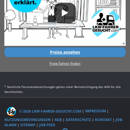
Preise ansehen
Freie Fahrer finden
* Sämtliche Personenbezeichnungen gelten unter Berücksichtigung des AGG für alle
Geschlechter.
© 2026 LKW-FAHRER-GESUCHT.COM
|
IMPRESSUM
|
NUTZUNGSBEDINGUNGEN
|
AGB
|
DATENSCHUTZ
|
KONTAKT
|
JOB-
ALARM
|
SITEMAP
|
JOB FEED