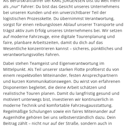
Als Berufskraftfahrer bei KARL JÜRGENSEN bist du weit mehr
als „nur“ Fahrer: Du bist das Gesicht unseres Unternehmens
bei unseren Kunden und ein unverzichtbarer Teil der
logistischen Prozesskette. Du übernimmst Verantwortung,
sorgst für einen reibungslosen Ablauf unserer Transporte und
trägst aktiv zum Erfolg unseres Unternehmens bei. Wir setzen
auf moderne Fahrzeuge, eine digitale Tourenplanung und
faire, planbare Arbeitszeiten, damit du dich auf das
Wesentliche konzentrieren kannst – sicheres, pünktliches und
verantwortungsvolles Fahren.
Dabei stehen Teamgeist und Eigenverantwortung im
Mittelpunkt. Als Teil unserer starken Flotte profitierst du von
einem respektvollen Miteinander, festen Ansprechpartnern
und kurzen Kommunikationswegen. Du wirst von erfahrenen
Disponenten begleitet, die deine Arbeit schätzen und
realistische Touren planen. Damit du langfristig gesund und
motiviert unterwegs bist, investieren wir kontinuierlich in
moderne Technik und komfortable Fahrzeugausstattung.
Regelmäßige Schulungen sowie ein faires Miteinander auf
Augenhöhe gehören bei uns selbstverständlich dazu. Dein
Beitrag zählt – nicht nur auf der Straße, sondern auch in