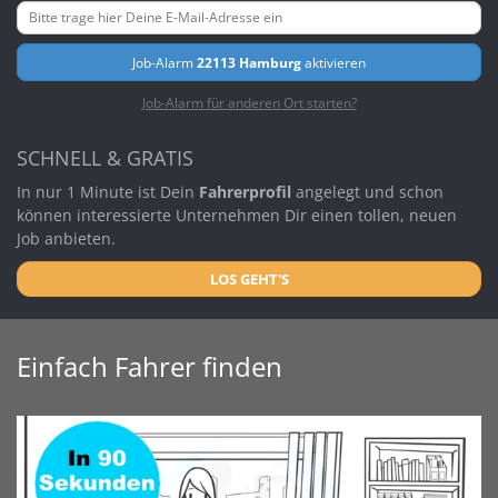
Job-Alarm
22113 Hamburg
aktivieren
Job-Alarm für anderen Ort starten?
SCHNELL & GRATIS
In nur 1 Minute ist Dein
Fahrerprofil
angelegt und schon
können interessierte Unternehmen Dir einen tollen, neuen
Job anbieten.
LOS GEHT'S
Einfach Fahrer finden