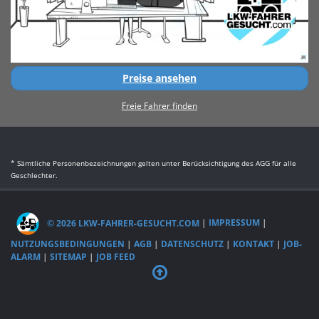
Preise ansehen
Freie Fahrer finden
* Sämtliche Personenbezeichnungen gelten unter Berücksichtigung des AGG für alle
Geschlechter.
© 2026 LKW-FAHRER-GESUCHT.COM
|
IMPRESSUM
|
NUTZUNGSBEDINGUNGEN
|
AGB
|
DATENSCHUTZ
|
KONTAKT
|
JOB-
ALARM
|
SITEMAP
|
JOB FEED