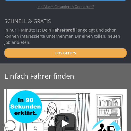
Job-Alarm für anderen Ort starten?
SCHNELL & GRATIS
In nur 1 Minute ist Dein
Fahrerprofil
angelegt und schon
können interessierte Unternehmen Dir einen tollen, neuen
Job anbieten.
LOS GEHT'S
Einfach Fahrer finden