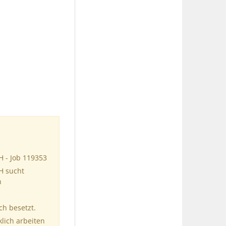
H - Job 119353
H sucht
n
ch besetzt.
klich arbeiten