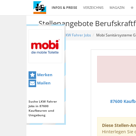
INFOS & PREISE
VERZEICHNIS
MAGAZIN
Stellenangebote Berufskraf
Home
LKW Fahrer Jobs
Mobi Sanitärsysteme 
Merken
Mailen
87600 Kauf
Suche LKW Fahrer
Jobs in 87600
Kaufbeuren und
Umgebung
Diese Stellen-An
Hinterlegen Sie 