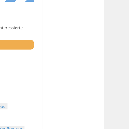
nteressierte
obs
 Kaufbeuren