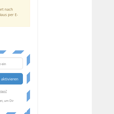
ort nach
Haus per E-
n
aktivieren
rten?
et, um Dir