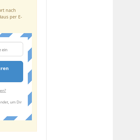
ort nach
Haus per E-
uren
ten?
endet, um Dir