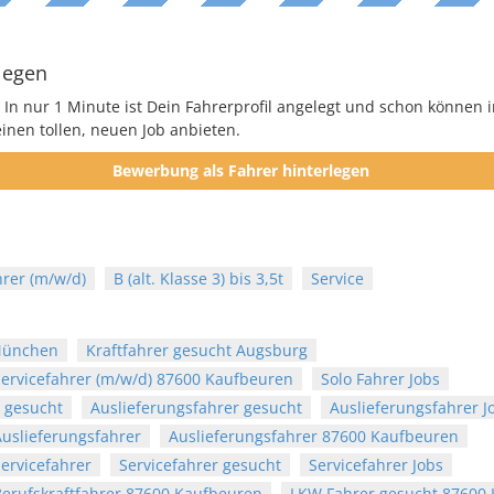
legen
 In nur 1 Minute ist Dein Fahrerprofil angelegt und schon können i
nen tollen, neuen Job anbieten.
Bewerbung als Fahrer hinterlegen
hrer (m/w/d)
B (alt. Klasse 3) bis 3,5t
Service
 München
Kraftfahrer gesucht Augsburg
Servicefahrer (m/w/d) 87600 Kaufbeuren
Solo Fahrer Jobs
e gesucht
Auslieferungsfahrer gesucht
Auslieferungsfahrer J
Auslieferungsfahrer
Auslieferungsfahrer 87600 Kaufbeuren
ervicefahrer
Servicefahrer gesucht
Servicefahrer Jobs
Berufskraftfahrer 87600 Kaufbeuren
LKW Fahrer gesucht 87600