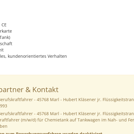
 CE
rkarte
Tank)
schaft
it
les, kundenorientiertes Verhalten
artner & Kontakt
erufskraftfahrer - 45768 Marl - Hubert Kläsener jr. Flüssigkeitstr
0993
erufskraftfahrer - 45768 Marl - Hubert Kläsener jr. Flüssigkeitstr
Kraftfahrer (m/w/d) für Chemietank auf Tankwagen im Nah- und Fer
rben
nen zum Bewerbungsverfahren wurden deaktiviert.