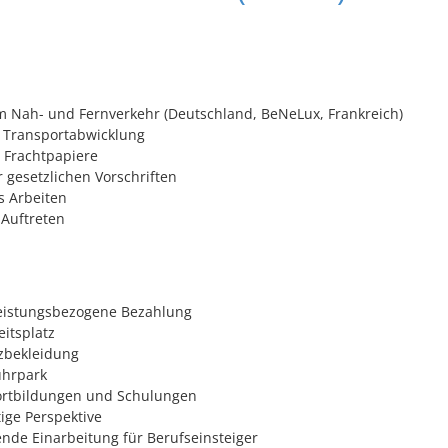
m Nah- und Fernverkehr (Deutschland, BeNeLux, Frankreich)
 Transportabwicklung
 Frachtpapiere
 gesetzlichen Vorschriften
s Arbeiten
 Auftreten
leistungsbezogene Bezahlung
eitsplatz
zbekleidung
hrpark
ortbildungen und Schulungen
tige Perspektive
nde Einarbeitung für Berufseinsteiger