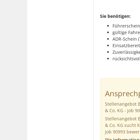
Sie benötigen:
Führerschein
gültige Fahre
ADR-Schein (
Einsatzbereit
Zuverlässigke
rücksichtsvol
Ansprechp
Stellenangebot B
& Co. KG - Job 9
Stellenangebot B
& Co. KG sucht 
Job 90993 bewe
Die Informatio