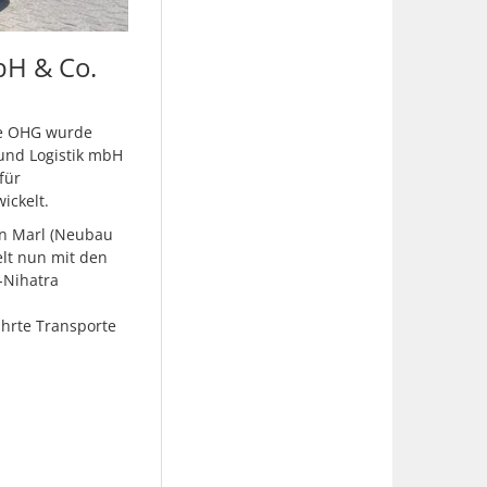
bH & Co.
te OHG wurde
 und Logistik mbH
für
ickelt.
in Marl (Neubau
elt nun mit den
-Nihatra
hrte Transporte