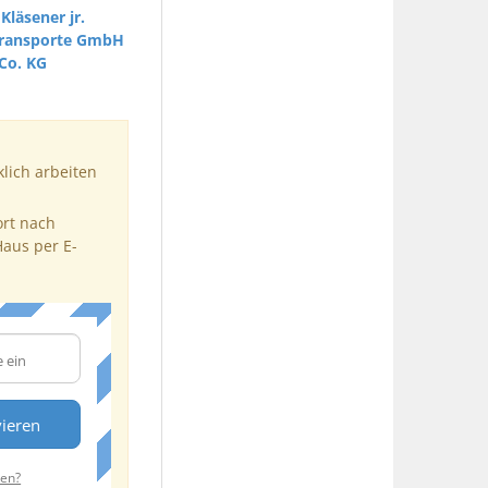
Kläsener jr.
stransporte GmbH
Co. KG
klich arbeiten
ort nach
Haus per E-
vieren
ten?