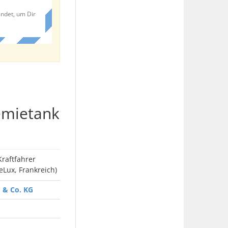
endet, um Dir
emietank
Kraftfahrer
Lux, Frankreich)
H & Co. KG