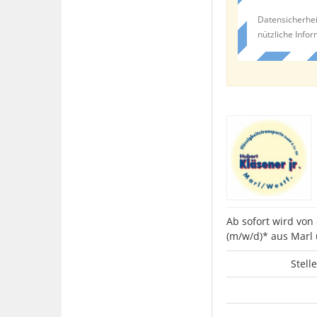
Datensicherhei
nützliche Info
Ab sofort wird von
(m/w/d)* aus Marl
Stell