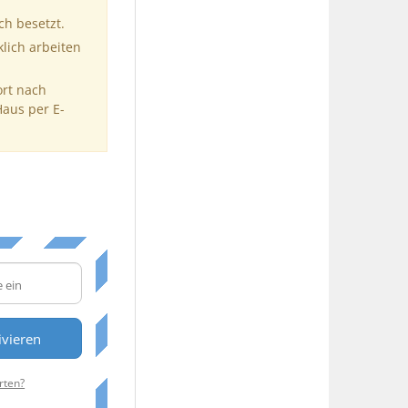
ch besetzt.
klich arbeiten
ort nach
Haus per E-
ivieren
rten?