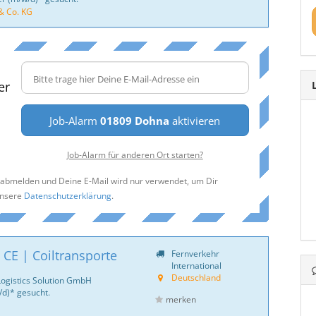
& Co. KG
er
Job-Alarm
01809 Dohna
aktivieren
Job-Alarm für anderen Ort starten?
t abmelden und Deine E-Mail wird nur verwendet, um Dir
unsere
Datenschutzerklärung
.
 CE | Coiltransporte
Fernverkehr
International
Deutschland
Logistics Solution GmbH
d)* gesucht.
merken