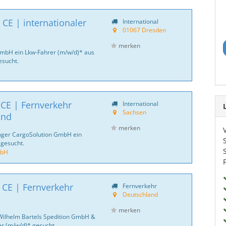
CE | internationaler
International
01067 Dresden
merken
GmbH ein Lkw-Fahrer (m/w/d)* aus
sucht.
 CE | Fernverkehr
International
Sachsen
and
merken
inger CargoSolution GmbH ein
 gesucht.
mbH
 CE | Fernverkehr
Fernverkehr
Deutschland
merken
Wilhelm Bartels Spedition GmbH &
er (m/w/d)* gesucht.