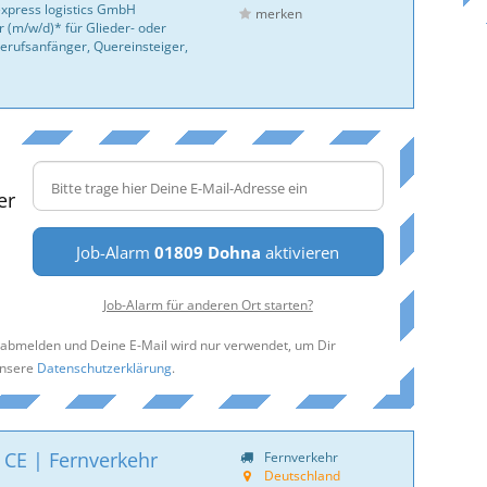
express logistics GmbH
merken
 (m/w/d)* für Glieder- oder
erufsanfänger, Quereinsteiger,
er
Job-Alarm
01809 Dohna
aktivieren
Job-Alarm für anderen Ort starten?
t abmelden und Deine E-Mail wird nur verwendet, um Dir
unsere
Datenschutzerklärung
.
 CE | Fernverkehr
Fernverkehr
Deutschland