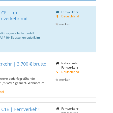
 CE | im
Fernverkehr
Deutschland
rnverkehr mit
merken
ditionsgesellschaft mbH
)* für Baustellenlogistik im
rkehr | 3.700 € brutto
Nahverkehr
Fernverkehr
W
Deutschland
rtnereibedarfsgroßhandel
merken
r (m/w/d)* gesucht. Wohnort im
del
 C1E | Fernverkehr
Fernverkehr
International