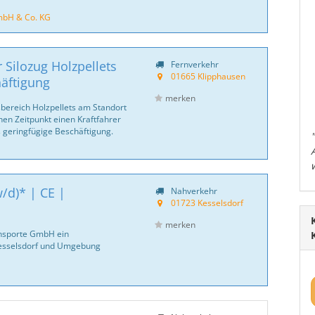
mbH & Co. KG
r Silozug Holzpellets
Fernverkehr
01665 Klipphausen
häftigung
merken
bereich Holzpellets am Standort
en Zeitpunkt einen Kraftfahrer
s geringfügige Beschäftigung.
/d)* | CE |
Nahverkehr
01723 Kesselsdorf
merken
ansporte GmbH ein
Kesselsdorf und Umgebung