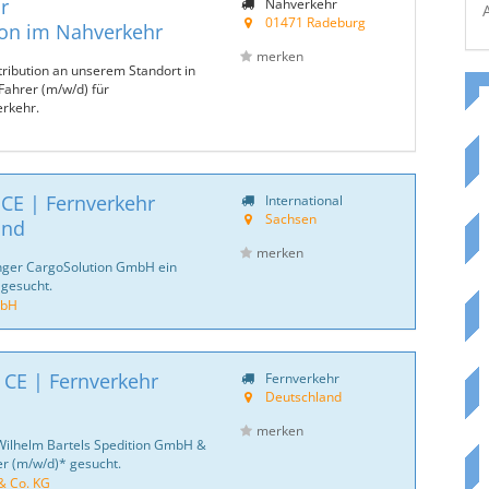
r
Nahverkehr
01471 Radeburg
ion im Nahverkehr
merken
tribution an unserem Standort in
Fahrer (m/w/d) für
erkehr.
 CE | Fernverkehr
International
Sachsen
and
merken
inger CargoSolution GmbH ein
 gesucht.
mbH
 CE | Fernverkehr
Fernverkehr
Deutschland
merken
Wilhelm Bartels Spedition GmbH &
er (m/w/d)* gesucht.
& Co. KG