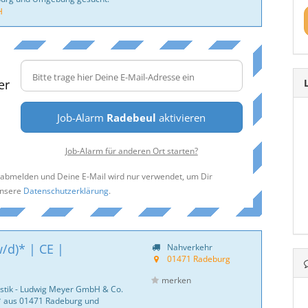
H
er
Job-Alarm
Radebeul
aktivieren
Job-Alarm für anderen Ort starten?
t abmelden und Deine E-Mail wird nur verwendet, um Dir
unsere
Datenschutzerklärung
.
/d)* | CE |
Nahverkehr
01471 Radeburg
merken
istik - Ludwig Meyer GmbH & Co.
)* aus 01471 Radeburg und