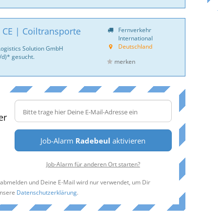
 CE | Coiltransporte
Fernverkehr
International
Deutschland
Logistics Solution GmbH
d)* gesucht.
merken
er
Job-Alarm
Radebeul
aktivieren
Job-Alarm für anderen Ort starten?
t abmelden und Deine E-Mail wird nur verwendet, um Dir
unsere
Datenschutzerklärung
.