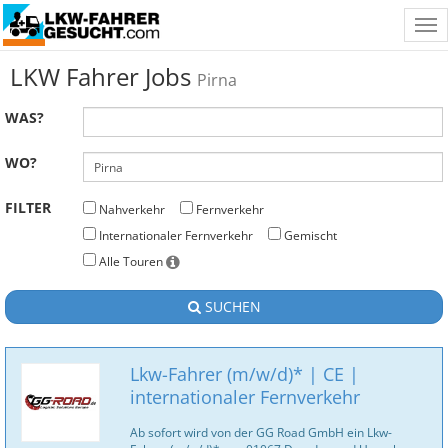
Tog
nav
LKW Fahrer Jobs
Pirna
WAS?
WO?
FILTER
Nahverkehr
Fernverkehr
Internationaler Fernverkehr
Gemischt
Alle Touren
SUCHEN
Lkw-Fahrer (m/w/d)* | CE |
internationaler Fernverkehr
Ab sofort wird von der GG Road GmbH ein Lkw-