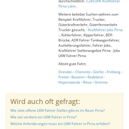
durchschnittlich:
3.249,00€ Kraftfahrer
Pirna Lohn
.
Weitere beliebte Suchen währen zum
Beispiel: Kraftfahrer, Trucker,
Güterkraftverkehr, Güterfernverkehr
Trucker gesucht, -
Kraftfahrer Jobs Pirna
-, Kühlerfahrer, Kipperfahrer, BDF-
Brücke, ADR Fahrer Tankwagenfahrer,
Auslieferungsfahrer, Fahrer Jobs,
Kraftfahrer Stellenangebot Pirna - Jobs
LKW Fahrer Pirna
Allzeit gute Fahrt.
Dresden
-
Chemnitz
-
Görlitz
-
Freiberg
-
Freital
-
Bautzen
-
Radebeul
-
Hoyerswerda
-
Riesa
-
Grimma
Wird auch oft gefragt:
Wie viele offene LKW-Fahrer-Stellen gibt es im Raum Pirna?
Wie viel verdient ein LKW-Fahrer in Pirna?
Welche Anforderungen muss ein LKW-Fahrer in Pirna erfüllen?