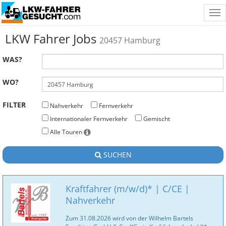
Tog
nav
LKW Fahrer Jobs
20457 Hamburg
WAS?
WO?
FILTER
Nahverkehr
Fernverkehr
Internationaler Fernverkehr
Gemischt
Alle Touren
SUCHEN
Kraftfahrer (m/w/d)* | C/CE |
Nahverkehr
Zum 31.08.2026 wird von der Wilhelm Bartels