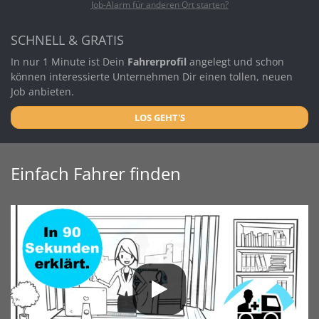
Job-Alarm für anderen Ort starten?
SCHNELL & GRATIS
In nur 1 Minute ist Dein
Fahrerprofil
angelegt und schon
können interessierte Unternehmen Dir einen tollen, neuen
Job anbieten.
LOS GEHT'S
Einfach Fahrer finden