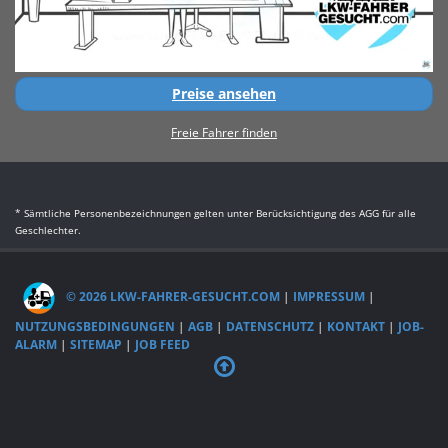
Preise ansehen
Freie Fahrer finden
* Sämtliche Personenbezeichnungen gelten unter Berücksichtigung des AGG für alle
Geschlechter.
© 2026 LKW-FAHRER-GESUCHT.COM
|
IMPRESSUM
|
NUTZUNGSBEDINGUNGEN
|
AGB
|
DATENSCHUTZ
|
KONTAKT
|
JOB-
ALARM
|
SITEMAP
|
JOB FEED