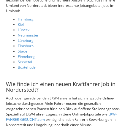
flexibler bei der Jobsuche und hat mehr Auswahl. Auch das nähere
Umland von Norderstedt bietet interessante Jobangebote. Jobs im
Umland:
Hamburg
Kiel
Lübeck
Neumünster
Lüneburg
Elmshorn
Stade
Pinneberg
Seevetal
Buxtehude
Wie finde ich einen neuen Kraftfahrer Job in
Norderstedt?
Auch oder gerade bei den LKW-Fahrern hat sich längst die Online-
Jobsuche durchgesetzt. Viele Fahrer nutzen die gesetzlich
vorgeschriebenen Pausen für einen Blick auf offene Stellenangebote.
Speziell auf LKW-Fahrer zugeschnittene Online-Jobportale wie
LKW-
FAHRER-GESUCHT.com
ermöglichen den Fahrern Bewerbungen in
Norderstedt und Umgebung innerhalb einer Minute.