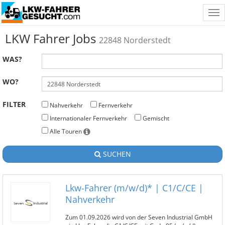
Tog
nav
LKW Fahrer Jobs
22848 Norderstedt
WAS?
WO?
FILTER
Nahverkehr
Fernverkehr
Internationaler Fernverkehr
Gemischt
Alle Touren
SUCHEN
Lkw-Fahrer (m/w/d)* | C1/C/CE |
Nahverkehr
Zum 01.09.2026 wird von der Seven Industrial GmbH