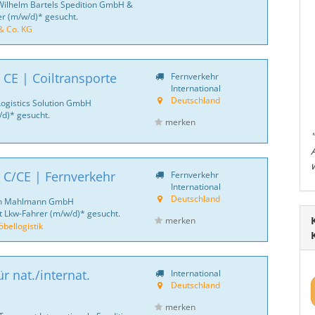
Wilhelm Bartels Spedition GmbH &
er (m/w/d)* gesucht.
& Co. KG
 CE | Coiltransporte
Fernverkehr
International
Deutschland
Logistics Solution GmbH
d)* gesucht.
merken
 C/CE | Fernverkehr
Fernverkehr
International
Deutschland
ich Mahlmann GmbH
 Lkw-Fahrer (m/w/d)* gesucht.
merken
ellogistik
r nat./internat.
International
Deutschland
merken