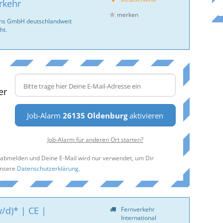
rkehr
merken
ans GmbH deutschlandweit
ht.
er
Job-Alarm
26135 Oldenburg
aktivieren
Job-Alarm für anderen Ort starten?
t abmelden und Deine E-Mail wird nur verwendet, um Dir
unsere
Datenschutzerklärung
.
/d)* | CE |
Fernverkehr
International