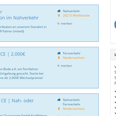
r
Nahverkehr
26215 Wiefelstede
ion im Nahverkehr
merken
tribution an unserem Standort in
KW Fahrer (m/w/d)
 CE | 2.000€
Fernverkehr
Niedersachsen
merken
an Bode e.K. ein Fernfahrer
Umgebung gesucht. Starte bei
ere dir 2.000€ Wechselprämie!
| CE | Nah- oder
Nahverkehr
Fernverkehr
Niedersachsen
nn Transporte GmbH Kraftfahrer