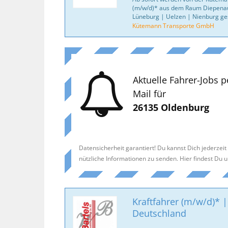
(m/w/d)* aus dem Raum Diepena
Lüneburg | Uelzen | Nienburg ge
Kütemann Transporte GmbH
Aktuelle Fahrer-Jobs p
Mail für
26135 Oldenburg
Datensicherheit garantiert! Du kannst Dich jederzei
nützliche Informationen zu senden. Hier findest Du 
Kraftfahrer (m/w/d)* |
Deutschland