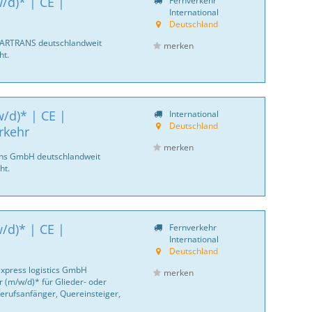
/d)* | CE |
Fernverkehr
International
Deutschland
CARTRANS deutschlandweit
merken
ht.
/d)* | CE |
International
Deutschland
rkehr
merken
ans GmbH deutschlandweit
ht.
/d)* | CE |
Fernverkehr
International
Deutschland
express logistics GmbH
merken
 (m/w/d)* für Glieder- oder
erufsanfänger, Quereinsteiger,