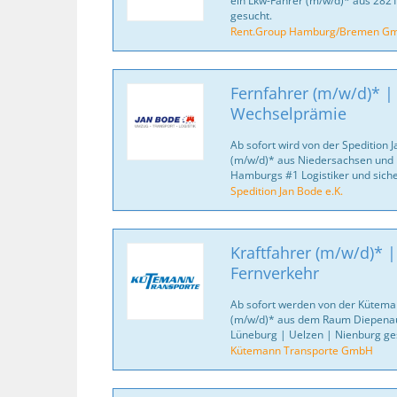
ein Lkw-Fahrer (m/w/d)* aus 2
gesucht.
Rent.Group Hamburg/Bremen G
Fernfahrer (m/w/d)* |
Wechselprämie
Ab sofort wird von der Spedition J
(m/w/d)* aus Niedersachsen und 
Hamburgs #1 Logistiker und sich
Spedition Jan Bode e.K.
Kraftfahrer (m/w/d)* 
Fernverkehr
Ab sofort werden von der Kütema
(m/w/d)* aus dem Raum Diepena
Lüneburg | Uelzen | Nienburg ge
Kütemann Transporte GmbH