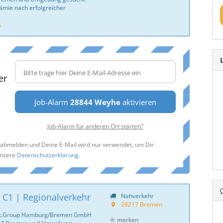
ämie nach erfolgreicher
G
er
Job-Alarm
28844 Weyhe
aktivieren
Job-Alarm für anderen Ort starten?
t abmelden und Deine E-Mail wird nur verwendet, um Dir
unsere
Datenschutzerklärung
.
 C1 | Regionalverkehr
Nahverkehr
28217 Bremen
ent.Group Hamburg/Bremen GmbH
merken