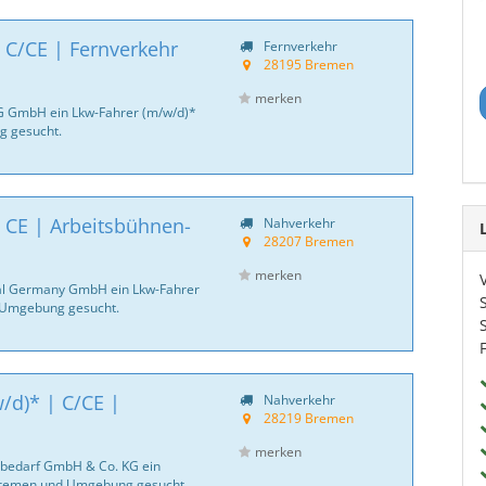
 C/CE | Fernverkehr
Fernverkehr
28195 Bremen
merken
G GmbH ein Lkw-Fahrer (m/w/d)*
 gesucht.
 CE | Arbeitsbühnen-
Nahverkehr
28207 Bremen
merken
ntal Germany GmbH ein Lkw-Fahrer
 Umgebung gesucht.
/d)* | C/CE |
Nahverkehr
28219 Bremen
merken
aubedarf GmbH & Co. KG ein
 Bremen und Umgebung gesucht.