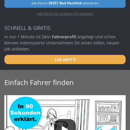
Job-Alarm
36251 Bad Hersfeld
aktivieren
Job-Alarm für anderen Ort starten?
SCHNELL & GRATIS
In nur 1 Minute ist Dein
Fahrerprofil
angelegt und schon
können interessierte Unternehmen Dir einen tollen, neuen
Job anbieten.
LOS GEHT'S
Einfach Fahrer finden