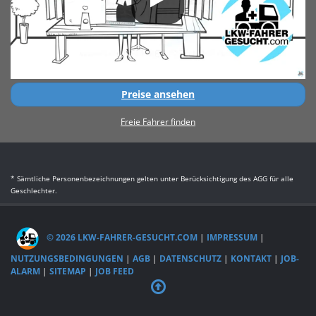
Preise ansehen
Freie Fahrer finden
* Sämtliche Personenbezeichnungen gelten unter Berücksichtigung des AGG für alle
Geschlechter.
© 2026 LKW-FAHRER-GESUCHT.COM
|
IMPRESSUM
|
NUTZUNGSBEDINGUNGEN
|
AGB
|
DATENSCHUTZ
|
KONTAKT
|
JOB-
ALARM
|
SITEMAP
|
JOB FEED