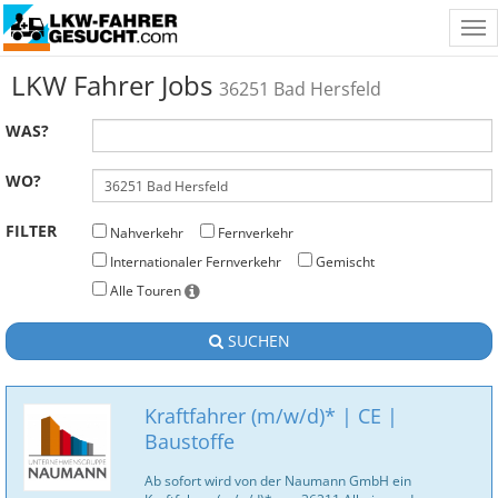
Tog
nav
LKW Fahrer Jobs
36251 Bad Hersfeld
WAS?
WO?
FILTER
Nahverkehr
Fernverkehr
Internationaler Fernverkehr
Gemischt
Alle Touren
SUCHEN
Kraftfahrer (m/w/d)* | CE |
Baustoffe
Ab sofort wird von der Naumann GmbH ein