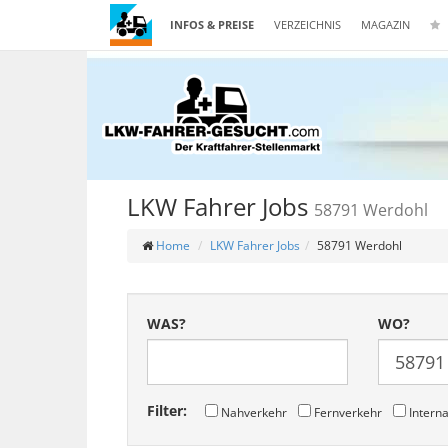
INFOS & PREISE
VERZEICHNIS
MAGAZIN
LKW Fahrer Jobs
58791 Werdohl
Home
LKW Fahrer Jobs
58791 Werdohl
WAS?
WO?
Filter:
Nahverkehr
Fernverkehr
Interna