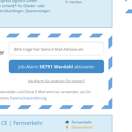
express logistics GmbH
merken
 (m/w/d)* für Glieder- oder
erufsanfänger, Quereinsteiger,
er
Job-Alarm
58791 Werdohl
aktivieren
Job-Alarm für anderen Ort starten?
t abmelden und Deine E-Mail wird nur verwendet, um Dir
unsere
Datenschutzerklärung
.
 CE | Fernverkehr
Fernverkehr
Deutschland