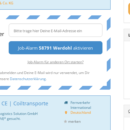
& Co. KG
er
Job-Alarm
58791 Werdohl
aktivieren
Job-Alarm für anderen Ort starten?
t abmelden und Deine E-Mail wird nur verwendet, um Dir
unsere
Datenschutzerklärung
.
 CE | Coiltransporte
Fernverkehr
International
Deutschland
Logistics Solution GmbH
d)* gesucht.
merken