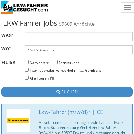
Tog
nav
LKW Fahrer Jobs
59609 Anröchte
WAS?
WO?
FILTER
Nahverkehr
Fernverkehr
Internationaler Fernverkehr
Gemischt
Alle Touren
SUCHEN
Lkw-Fahrer (m/w/d)* | CE
Ab sofort oder schnellstmöglich wird von der Franz
Bracht Kran-Vermietung GmbH ein Lkw-Fahrer
(m/w/d)* aus 59597 Erwitte und Umgebung gesucht.