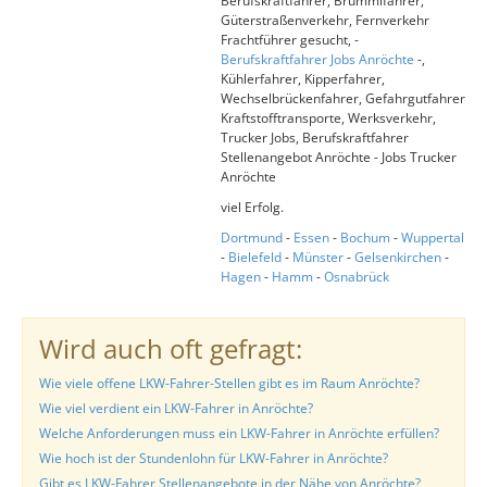
Berufskraftfahrer, Brummifahrer,
Güterstraßenverkehr, Fernverkehr
Frachtführer gesucht, -
Berufskraftfahrer Jobs Anröchte
-,
Kühlerfahrer, Kipperfahrer,
Wechselbrückenfahrer, Gefahrgutfahrer
Kraftstofftransporte, Werksverkehr,
Trucker Jobs, Berufskraftfahrer
Stellenangebot Anröchte - Jobs Trucker
Anröchte
viel Erfolg.
Dortmund
-
Essen
-
Bochum
-
Wuppertal
-
Bielefeld
-
Münster
-
Gelsenkirchen
-
Hagen
-
Hamm
-
Osnabrück
Wird auch oft gefragt:
Wie viele offene LKW-Fahrer-Stellen gibt es im Raum Anröchte?
Wie viel verdient ein LKW-Fahrer in Anröchte?
Welche Anforderungen muss ein LKW-Fahrer in Anröchte erfüllen?
Wie hoch ist der Stundenlohn für LKW-Fahrer in Anröchte?
Gibt es LKW-Fahrer Stellenangebote in der Nähe von Anröchte?