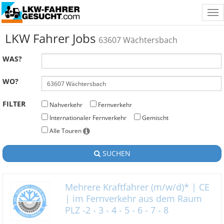
Tog
nav
LKW Fahrer Jobs
63607 Wächtersbach
WAS?
WO?
FILTER
Nahverkehr
Fernverkehr
Internationaler Fernverkehr
Gemischt
Alle Touren
SUCHEN
Mehrere Kraftfahrer (m/w/d)* | CE
| im Fernverkehr aus dem Raum
PLZ -2 - 3 - 4 - 5 - 6 - 7 - 8