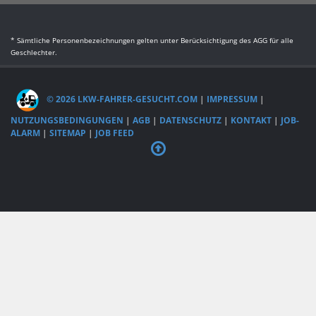
* Sämtliche Personenbezeichnungen gelten unter Berücksichtigung des AGG für alle
Geschlechter.
© 2026 LKW-FAHRER-GESUCHT.COM
|
IMPRESSUM
|
NUTZUNGSBEDINGUNGEN
|
AGB
|
DATENSCHUTZ
|
KONTAKT
|
JOB-
ALARM
|
SITEMAP
|
JOB FEED