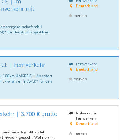
 CE | im
Fernverkehr
Deutschland
rnverkehr mit
merken
ditionsgesellschaft mbH
)* für Baustellenlogistik im
 CE | Fernverkehr
Fernverkehr
Deutschland
 + 100km UMKREIS !!! Ab sofort
merken
Lkw-Fahrer (m/w/d)* für den
rkehr | 3.700 € brutto
Nahverkehr
Fernverkehr
W
Deutschland
rtnereibedarfsgroßhandel
merken
r (m/w/d)* gesucht. Wohnort im