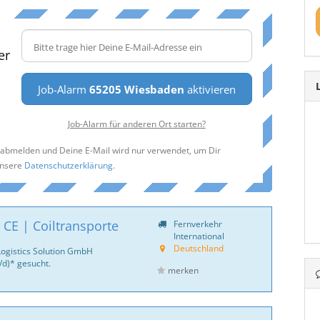
er
Job-Alarm
65205 Wiesbaden
aktivieren
Job-Alarm für anderen Ort starten?
t abmelden und Deine E-Mail wird nur verwendet, um Dir
unsere
Datenschutzerklärung
.
 CE | Coiltransporte
Fernverkehr
International
Deutschland
Logistics Solution GmbH
d)* gesucht.
merken