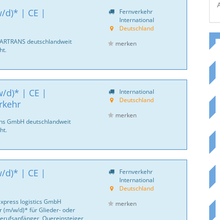
/d)* | CE |
Fernverkehr
International
Deutschland
CARTRANS deutschlandweit
merken
ht.
/d)* | CE |
International
Deutschland
rkehr
merken
ans GmbH deutschlandweit
ht.
/d)* | CE |
Fernverkehr
International
Deutschland
express logistics GmbH
merken
 (m/w/d)* für Glieder- oder
erufsanfänger, Quereinsteiger,