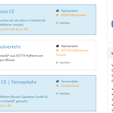
asse CE
Nahverkehr
65205 Wiesbaden
hen wir ab sofort in Vollzeit für
merken
ftfahrer (m/w/x)
ice GmbH & Co. KG
nalverkehr
Nahverkehr
65719 Hofheim am
Taunus
(m/w/d)* aus 65719 Hofheim am
 pro Monat.
merken
 CE | Fernverkehr
Fernverkehr
Deutschland
merken
Wilhelm Bartels Spedition GmbH &
er (m/w/d)* gesucht.
& Co. KG