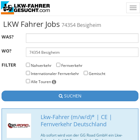
Tog
nav
LKW Fahrer Jobs
74354 Besigheim
WAS?
WO?
FILTER
Nahverkehr
Fernverkehr
Internationaler Fernverkehr
Gemischt
Alle Touren
SUCHEN
Lkw-Fahrer (m/w/d)* | CE |
Fernverkehr Deutschland
Ab sofort wird von der GG Road GmbH ein Lkw-