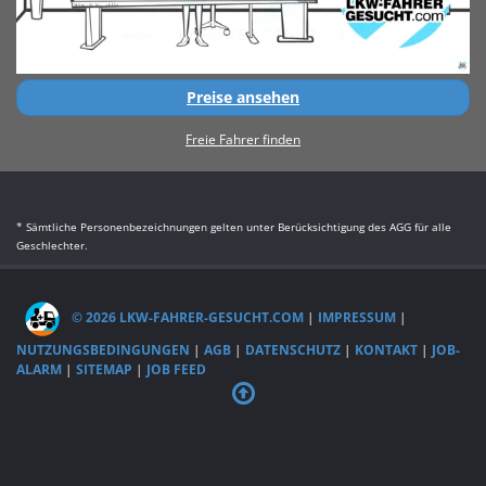
Preise ansehen
Freie Fahrer finden
* Sämtliche Personenbezeichnungen gelten unter Berücksichtigung des AGG für alle
Geschlechter.
© 2026 LKW-FAHRER-GESUCHT.COM
|
IMPRESSUM
|
NUTZUNGSBEDINGUNGEN
|
AGB
|
DATENSCHUTZ
|
KONTAKT
|
JOB-
ALARM
|
SITEMAP
|
JOB FEED