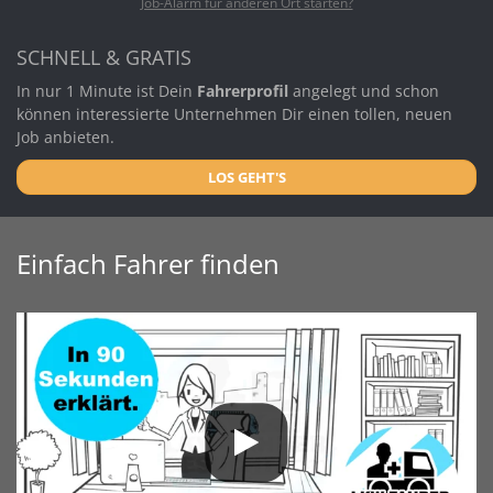
Job-Alarm für anderen Ort starten?
SCHNELL & GRATIS
In nur 1 Minute ist Dein
Fahrerprofil
angelegt und schon
können interessierte Unternehmen Dir einen tollen, neuen
Job anbieten.
LOS GEHT'S
Einfach Fahrer finden