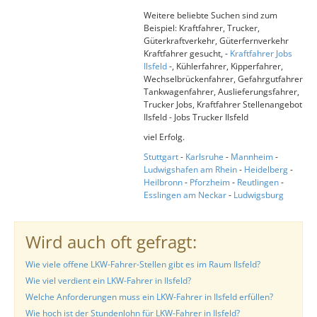
Weitere beliebte Suchen sind zum
Beispiel: Kraftfahrer, Trucker,
Güterkraftverkehr, Güterfernverkehr
Kraftfahrer gesucht, -
Kraftfahrer Jobs
Ilsfeld
-, Kühlerfahrer, Kipperfahrer,
Wechselbrückenfahrer, Gefahrgutfahrer
Tankwagenfahrer, Auslieferungsfahrer,
Trucker Jobs, Kraftfahrer Stellenangebot
Ilsfeld - Jobs Trucker Ilsfeld
viel Erfolg.
Stuttgart
-
Karlsruhe
-
Mannheim
-
Ludwigshafen am Rhein
-
Heidelberg
-
Heilbronn
-
Pforzheim
-
Reutlingen
-
Esslingen am Neckar
-
Ludwigsburg
Wird auch oft gefragt:
Wie viele offene LKW-Fahrer-Stellen gibt es im Raum Ilsfeld?
Wie viel verdient ein LKW-Fahrer in Ilsfeld?
Welche Anforderungen muss ein LKW-Fahrer in Ilsfeld erfüllen?
Wie hoch ist der Stundenlohn für LKW-Fahrer in Ilsfeld?