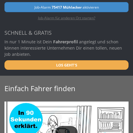
Job-Alarm
75417 Mühlacker
aktivieren
Job-Alarm für anderen Ort starten?
SCHNELL & GRATIS
In nur 1 Minute ist Dein
Fahrerprofil
angelegt und schon
können interessierte Unternehmen Dir einen tollen, neuen
Job anbieten.
LOS GEHT'S
Einfach Fahrer finden