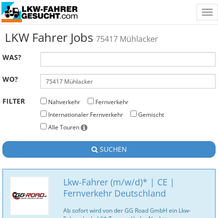
Tog
nav
LKW Fahrer Jobs
75417 Mühlacker
WAS?
WO?
FILTER
Nahverkehr
Fernverkehr
Internationaler Fernverkehr
Gemischt
Alle Touren
SUCHEN
Lkw-Fahrer (m/w/d)* | CE |
Fernverkehr Deutschland
Ab sofort wird von der GG Road GmbH ein Lkw-