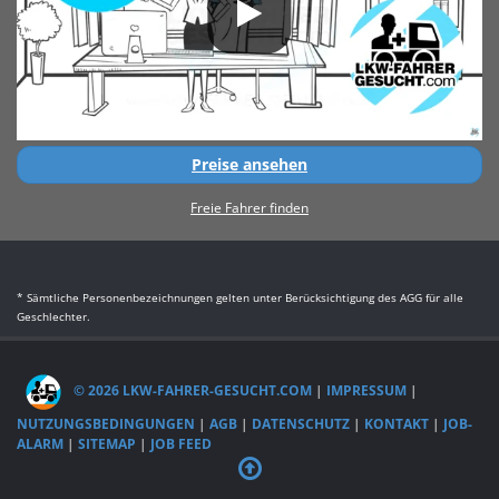
Preise ansehen
Freie Fahrer finden
* Sämtliche Personenbezeichnungen gelten unter Berücksichtigung des AGG für alle
Geschlechter.
© 2026 LKW-FAHRER-GESUCHT.COM
|
IMPRESSUM
|
NUTZUNGSBEDINGUNGEN
|
AGB
|
DATENSCHUTZ
|
KONTAKT
|
JOB-
ALARM
|
SITEMAP
|
JOB FEED