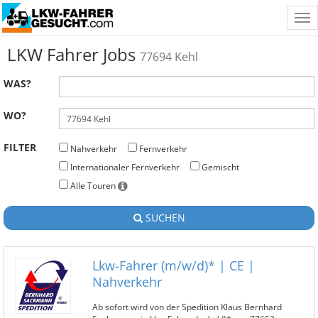
Tog
nav
LKW Fahrer Jobs
77694 Kehl
WAS?
WO?
FILTER
Nahverkehr
Fernverkehr
Internationaler Fernverkehr
Gemischt
Alle Touren
SUCHEN
Lkw-Fahrer (m/w/d)* | CE |
Nahverkehr
Ab sofort wird von der Spedition Klaus Bernhard