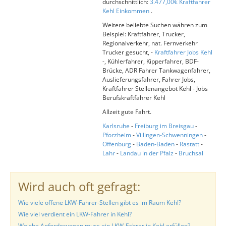
durchschnittlich:
3.477,00€ Kraftfahrer
Kehl Einkommen
.
Weitere beliebte Suchen währen zum
Beispiel: Kraftfahrer, Trucker,
Regionalverkehr, nat. Fernverkehr
Trucker gesucht, -
Kraftfahrer Jobs Kehl
-, Kühlerfahrer, Kipperfahrer, BDF-
Brücke, ADR Fahrer Tankwagenfahrer,
Auslieferungsfahrer, Fahrer Jobs,
Kraftfahrer Stellenangebot Kehl - Jobs
Berufskraftfahrer Kehl
Allzeit gute Fahrt.
Karlsruhe
-
Freiburg im Breisgau
-
Pforzheim
-
Villingen-Schwenningen
-
Offenburg
-
Baden-Baden
-
Rastatt
-
Lahr
-
Landau in der Pfalz
-
Bruchsal
Wird auch oft gefragt:
Wie viele offene LKW-Fahrer-Stellen gibt es im Raum Kehl?
Wie viel verdient ein LKW-Fahrer in Kehl?
Welche Anforderungen muss ein LKW-Fahrer in Kehl erfüllen?