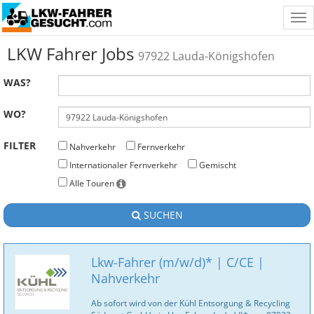
Tog
nav
LKW Fahrer Jobs
97922 Lauda-Königshofen
WAS?
WO?
FILTER
Nahverkehr
Fernverkehr
Internationaler Fernverkehr
Gemischt
Alle Touren
SUCHEN
Lkw-Fahrer (m/w/d)* | C/CE |
Nahverkehr
Ab sofort wird von der Kühl Entsorgung & Recycling