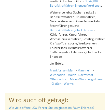
verdient durchschnittlich:
3.542,00€
Berufskraftfahrer Erlensee Verdienst
.
Weitere beliebte Suchen sind z.B.:
Berufskraftfahrer, Brummifahrer,
Güterkraftverkehr, Güterfernverkehr
Frachtführer gesucht, -
Berufskraftfahrer Jobs Erlensee
-,
Kühlerfahrer, Kipperfahrer,
Wechselbrückenfahrer, Gefahrgutfahrer
Kraftstofftransporte, Werksverkehr,
Trucker Jobs, Berufskraftfahrer
Stellenangebot Erlensee - Jobs Trucker
Erlensee
viel Erfolg.
Frankfurt am Main
-
Mannheim
-
Wiesbaden
-
Mainz
-
Darmstadt
-
Offenbach am Main
-
Würzburg
-
Hanau
-
Gießen
-
Worms
Wird auch oft gefragt:
Wie viele offene LKW-Fahrer-Stellen gibt es im Raum Erlensee?