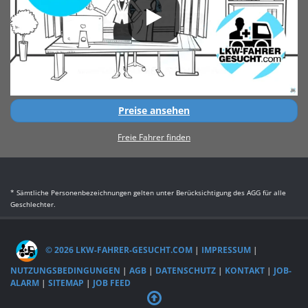
Preise ansehen
Freie Fahrer finden
* Sämtliche Personenbezeichnungen gelten unter Berücksichtigung des AGG für alle
Geschlechter.
© 2026 LKW-FAHRER-GESUCHT.COM
|
IMPRESSUM
|
NUTZUNGSBEDINGUNGEN
|
AGB
|
DATENSCHUTZ
|
KONTAKT
|
JOB-
ALARM
|
SITEMAP
|
JOB FEED