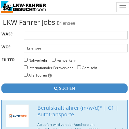
Tog
nav
LKW Fahrer Jobs
Erlensee
WAS?
WO?
FILTER
Nahverkehr
Fernverkehr
Internationaler Fernverkehr
Gemischt
Alle Touren
SUCHEN
Berufskraftfahrer (m/w/d)* | C1 |
Autotransporte
Ab sofort wird von der Autohero ein