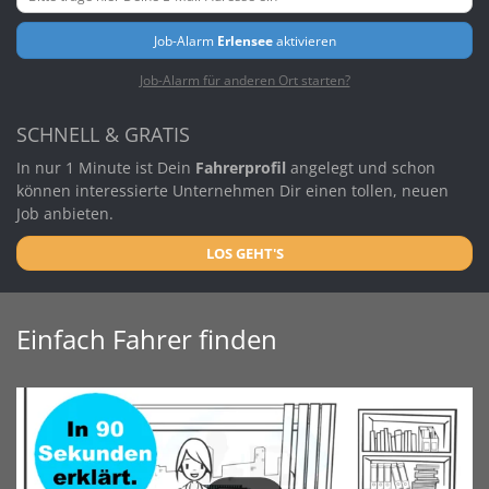
Job-Alarm
Erlensee
aktivieren
Job-Alarm für anderen Ort starten?
SCHNELL & GRATIS
In nur 1 Minute ist Dein
Fahrerprofil
angelegt und schon
können interessierte Unternehmen Dir einen tollen, neuen
Job anbieten.
LOS GEHT'S
Einfach Fahrer finden