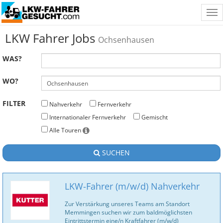
Tog
nav
LKW Fahrer Jobs
Ochsenhausen
WAS?
WO?
FILTER
Nahverkehr
Fernverkehr
Internationaler Fernverkehr
Gemischt
Alle Touren
SUCHEN
LKW-Fahrer (m/w/d) Nahverkehr
Zur Verstärkung unseres Teams am Standort
Memmingen suchen wir zum baldmöglichsten
Eintrittstermin eine/n Kraftfahrer (m/w/d)