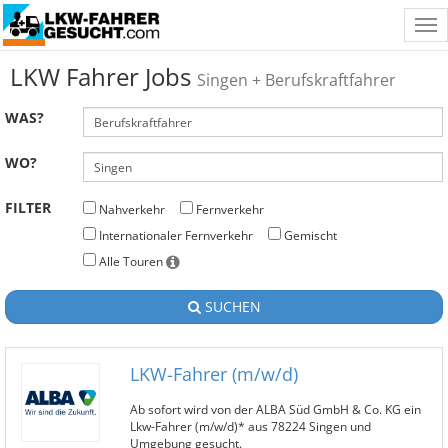
Tog
nav
LKW Fahrer Jobs
Singen + Berufskraftfahrer
WAS?
WO?
FILTER
Nahverkehr
Fernverkehr
Internationaler Fernverkehr
Gemischt
Alle Touren
SUCHEN
LKW-Fahrer (m/w/d)
Ab sofort wird von der ALBA Süd GmbH & Co. KG ein
Lkw-Fahrer (m/w/d)* aus 78224 Singen und
Umgebung gesucht.