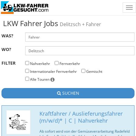
Tog
nav
LKW Fahrer Jobs
Delitzsch + Fahrer
WAS?
WO?
FILTER
Nahverkehr
Fernverkehr
Internationaler Fernverkehr
Gemischt
Alle Touren
SUCHEN
Kraftfahrer / Auslieferungsfahrer
(m/w/d)* | C | Nahverkehr
Ab sofort wird von der Gemüseverarbeitung Radefeld