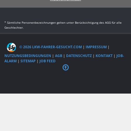
* Sämtliche Personenbezeichnungen gelten unter Berücksichtigung des AGG für alle
Geschlechter.
© 2026 LKW-FAHRER-GESUCHT.COM
|
IMPRESSUM
|
NUTZUNGSBEDINGUNGEN
|
AGB
|
DATENSCHUTZ
|
KONTAKT
|
JOB-
ALARM
|
SITEMAP
|
JOB FEED