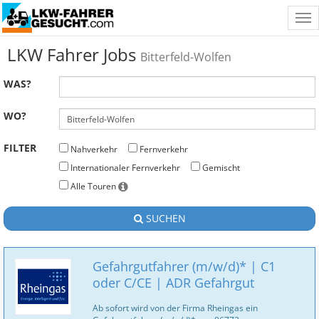
Tog
nav
LKW Fahrer Jobs
Bitterfeld-Wolfen
WAS?
WO?
FILTER
Nahverkehr
Fernverkehr
Internationaler Fernverkehr
Gemischt
Alle Touren
SUCHEN
Gefahrgutfahrer (m/w/d)* | C1
oder C/CE | ADR Gefahrgut
Ab sofort wird von der Firma Rheingas ein