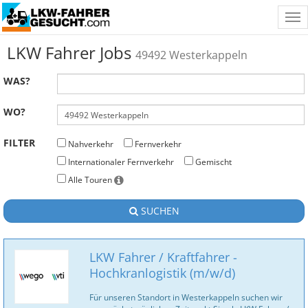
Tog
nav
LKW Fahrer Jobs
49492 Westerkappeln
WAS?
WO?
FILTER
Nahverkehr
Fernverkehr
Internationaler Fernverkehr
Gemischt
Alle Touren
SUCHEN
LKW Fahrer / Kraftfahrer -
Hochkranlogistik (m/w/d)
Für unseren Standort in Westerkappeln suchen wir