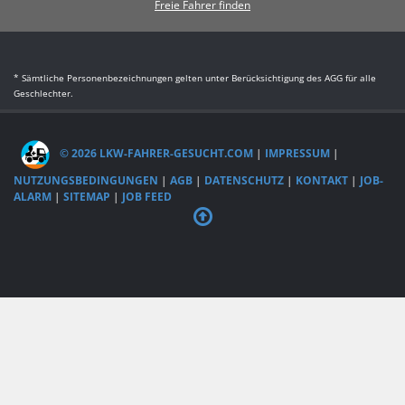
Freie Fahrer finden
* Sämtliche Personenbezeichnungen gelten unter Berücksichtigung des AGG für alle
Geschlechter.
© 2026 LKW-FAHRER-GESUCHT.COM
|
IMPRESSUM
|
NUTZUNGSBEDINGUNGEN
|
AGB
|
DATENSCHUTZ
|
KONTAKT
|
JOB-
ALARM
|
SITEMAP
|
JOB FEED