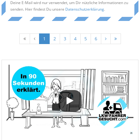
Deine E-Mail wird nur verwendet, um Dir nützliche Informationen zu
senden. Hier findest Du unsere
Datenschutzerklärung
.
1
2
3
4
5
6