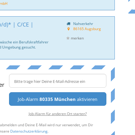
GmbH
/d)* | C/CE |
Nahverkehr
86165 Augsburg
merken
twäsche ein Berufskraftfahrer
d Umgebung gesucht.
er
Job-Alarm
80335 München
aktivieren
Job-Alarm für anderen Ort starten?
t abmelden und Deine E-Mail wird nur verwendet, um Dir
unsere
Datenschutzerklärung
.