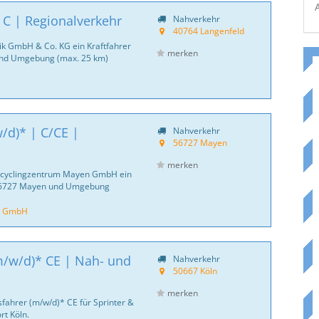
 C | Regionalverkehr
Nahverkehr
40764 Langenfeld
tik GmbH & Co. KG ein Kraftfahrer
merken
und Umgebung (max. 25 km)
/d)* | C/CE |
Nahverkehr
56727 Mayen
merken
Recyclingzentrum Mayen GmbH ein
 56727 Mayen und Umgebung
n GmbH
m/w/d)* CE | Nah- und
Nahverkehr
50667 Köln
merken
sfahrer (m/w/d)* CE für Sprinter &
rt Köln.