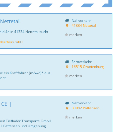
Nettetal
Nahverkehr
41334 Nettetal
ld 4e in 41334 Nettetal sucht
merken
ederrhein mbH
Fernverkehr
16515 Oranienburg
e ein Kraftfahrer (m/w/d)* aus
merken
cht.
 CE |
Nahverkehr
30982 Pattensen
merken
fheit Tieflader Transporte GmbH
982 Pattensen und Umgebung