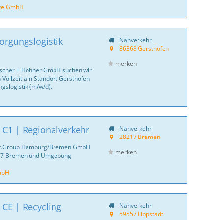
orte GmbH
sorgungslogistik
Nahverkehr
86368 Gersthofen
merken
ischer + Hohner GmbH suchen wir
 Vollzeit am Standort Gersthofen
ngslogistik (m/w/d).
 C1 | Regionalverkehr
Nahverkehr
28217 Bremen
ent.Group Hamburg/Bremen GmbH
merken
8217 Bremen und Umgebung
mbH
 CE | Recycling
Nahverkehr
59557 Lippstadt