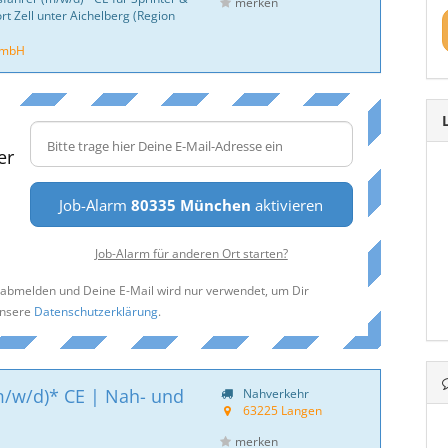
merken
rt Zell unter Aichelberg (Region
GmbH
er
Job-Alarm
80335 München
aktivieren
Job-Alarm für anderen Ort starten?
t abmelden und Deine E-Mail wird nur verwendet, um Dir
unsere
Datenschutzerklärung
.
m/w/d)* CE | Nah- und
Nahverkehr
63225 Langen
merken