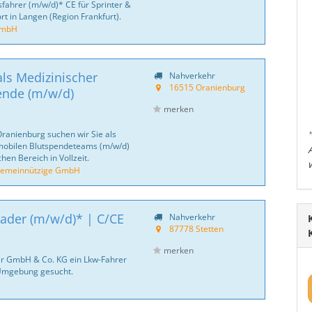
sfahrer (m/w/d)* CE für Sprinter &
rt in Langen (Region Frankfurt).
GmbH
als Medizinischer
Nahverkehr
16515 Oranienburg
ende (m/w/d)
merken
ranienburg suchen wir Sie als
 mobilen Blutspendeteams (m/w/d)
en Bereich in Vollzeit.
 gemeinnützige GmbH
lader (m/w/d)* | C/CE
Nahverkehr
87778 Stetten
merken
er GmbH & Co. KG ein Lkw-Fahrer
 Umgebung gesucht.