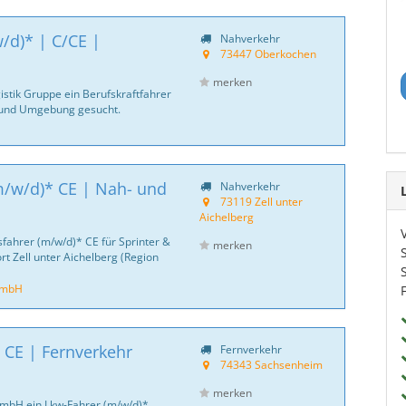
/d)* | C/CE |
Nahverkehr
73447 Oberkochen
merken
istik Gruppe ein Berufskraftfahrer
 und Umgebung gesucht.
m/w/d)* CE | Nah- und
Nahverkehr
73119 Zell unter
Aichelberg
sfahrer (m/w/d)* CE für Sprinter &
merken
rt Zell unter Aichelberg (Region
GmbH
 CE | Fernverkehr
Fernverkehr
74343 Sachsenheim
merken
GmbH ein Lkw-Fahrer (m/w/d)*