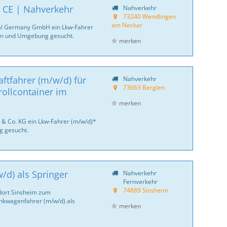
| CE | Nahverkehr
Nahverkehr
73240 Wendlingen
am Neckar
ntal Germany GmbH ein Lkw-Fahrer
en und Umgebung gesucht.
merken
ftfahrer (m/w/d) für
Nahverkehr
73663 Berglen
ollcontainer im
merken
 & Co. KG ein Lkw-Fahrer (m/w/d)*
 gesucht.
d) als Springer
Nahverkehr
Fernverkehr
74889 Sinsheim
dort Sinsheim zum
ankwagenfahrer (m/w/d) als
merken