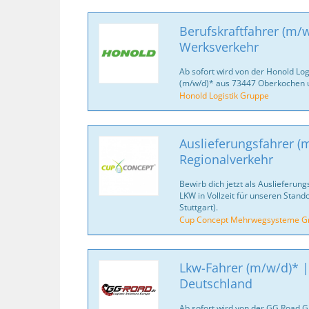
Berufskraftfahrer (m/w
Werksverkehr
Ab sofort wird von der Honold Log
(m/w/d)* aus 73447 Oberkochen
Honold Logistik Gruppe
Auslieferungsfahrer (
Regionalverkehr
Bewirb dich jetzt als Auslieferung
LKW in Vollzeit für unseren Stando
Stuttgart).
Cup Concept Mehrwegsysteme 
Lkw-Fahrer (m/w/d)* |
Deutschland
Ab sofort wird von der GG Road 