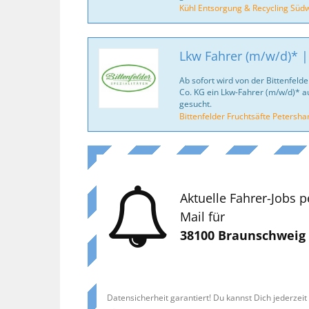
Kühl Entsorgung & Recycling Sü
Lkw Fahrer (m/w/d)* |
Ab sofort wird von der Bittenfel
Co. KG ein Lkw-Fahrer (m/w/d)* 
gesucht.
Bittenfelder Fruchtsäfte Peters
Aktuelle Fahrer-Jobs p
Mail für
38100 Braunschweig
Datensicherheit garantiert! Du kannst Dich jederzei