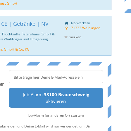
dwest GmbH
 CE | Getränke | NV
Nahverkehr
71332 Waiblingen
der Fruchtsäfte Petershans GmbH &
merken
aus Waiblingen und Umgebung
hans GmbH & Co. KG
er
Job-Alarm
38100 Braunschweig
aktivieren
Job-Alarm für anderen Ort starten?
t abmelden und Deine E-Mail wird nur verwendet, um Dir