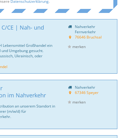
unsere
Datenschutzerklärung
.
 C/CE | Nah- und
Nahverkehr
Fernverkehr
76646 Bruchsal
bH Lebensmittel Großhandel ein
merken
al und Umgebung gesucht.
ussisch, Ukrainisch, oder
ndel
r
Nahverkehr
67346 Speyer
ion im Nahverkehr
merken
tribution an unserem Standort in
rer (m/w/d) für
erkehr.