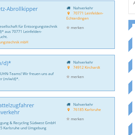
tz-Abrollkipper
Nahverkehr
70771 Leinfelden-
Echterdingen
esellschaft für Entsorgungstechnik
merken
)* aus 70771 Leinfelden-
cht.
gungstechnik mbH
w/d)*
Nahverkehr
74912 Kirchardt
KUHN-Teams! Wir freuen uns auf
merken
er (m/w/d)*.
ttelzugfahrer
Nahverkehr
76185 Karlsruhe
hverkehr
merken
sorgung & Recycling Südwest GmbH
185 Karlsruhe und Umgebung