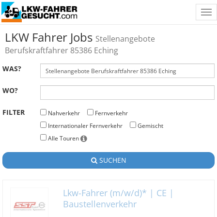
Tog
nav
LKW Fahrer Jobs
Stellenangebote
Berufskraftfahrer 85386 Eching
WAS?
WO?
FILTER
Nahverkehr
Fernverkehr
Internationaler Fernverkehr
Gemischt
Alle Touren
SUCHEN
Lkw-Fahrer (m/w/d)* | CE |
Baustellenverkehr