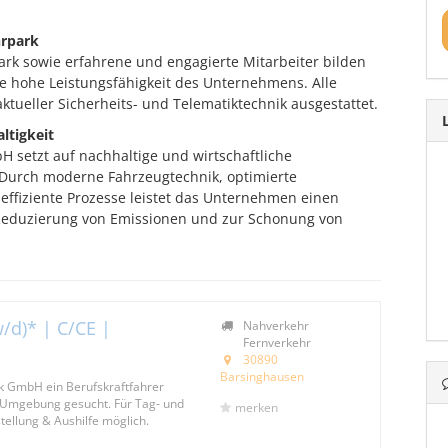
hrpark
rk sowie erfahrene und engagierte Mitarbeiter bilden
ie hohe Leistungsfähigkeit des Unternehmens. Alle
ktueller Sicherheits- und Telematiktechnik ausgestattet.
ltigkeit
H setzt auf nachhaltige und wirtschaftliche
Durch moderne Fahrzeugtechnik, optimierte
ffiziente Prozesse leistet das Unternehmen einen
 Reduzierung von Emissionen und zur Schonung von
/d)* | C/CE |
Nahverkehr
Fernverkehr
30890
Barsinghausen
ik GmbH ein Berufskraftfahrer
 Umgebung gesucht. Für Tag- und
merken
tellung & Aushilfe möglich.