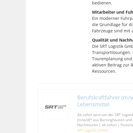
bedienen.
Mitarbeiter und Fu
Ein moderner Fuhrpa
die Grundlage für d
Fahrzeuge sind mit a
Qualität und Nachha
Die SRT Logistik Gmb
Transportlösungen. 
Tourenplanung und e
aktiven Beitrag zur
Ressourcen.
Berufskraftfahrer (m/w
Lebensmittel
Ab sofort wird von der SRT Logist
(m/w/d)* aus Barsinghausen und
Nachttouren | ab sofort | Festans
SRT Logistik GmbH