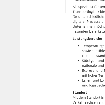
Als Spezialist für 
Transportlogistik b
für unterschiedlich
digitaler Prozesse u
Unternehmen höchste
gesamten Lieferkett
Leistungsbereiche
Temperaturgef
sowie sensibl
Qualitätsstand
Stückgut- und
nationale und 
Express- und S
mit hoher Ter
Lager- und Lo
und logistisch
Standort
Mit dem Standort in 
Verkehrsachsen ange