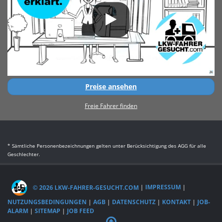
Preise ansehen
Freie Fahrer finden
* Sämtliche Personenbezeichnungen gelten unter Berücksichtigung des AGG für alle
Geschlechter.
© 2026 LKW-FAHRER-GESUCHT.COM
|
IMPRESSUM
|
NUTZUNGSBEDINGUNGEN
|
AGB
|
DATENSCHUTZ
|
KONTAKT
|
JOB-
ALARM
|
SITEMAP
|
JOB FEED