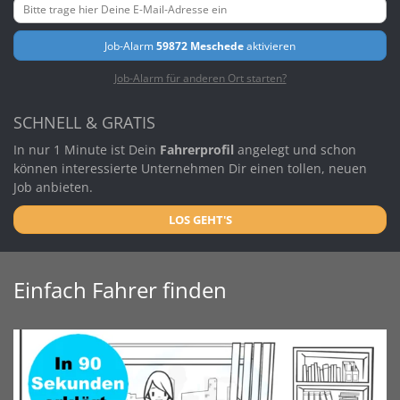
Job-Alarm
59872 Meschede
aktivieren
Job-Alarm für anderen Ort starten?
SCHNELL & GRATIS
In nur 1 Minute ist Dein
Fahrerprofil
angelegt und schon
können interessierte Unternehmen Dir einen tollen, neuen
Job anbieten.
LOS GEHT'S
Einfach Fahrer finden