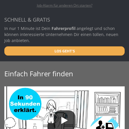
Job-Alarm für anderen Ort starten?
SCHNELL & GRATIS
In nur 1 Minute ist Dein
Fahrerprofil
angelegt und schon
können interessierte Unternehmen Dir einen tollen, neuen
Job anbieten.
LOS GEHT'S
Einfach Fahrer finden