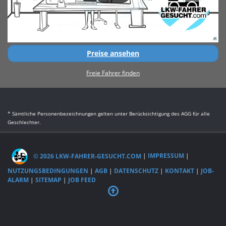
Preise ansehen
Freie Fahrer finden
* Sämtliche Personenbezeichnungen gelten unter Berücksichtigung des AGG für alle
Geschlechter.
© 2026 LKW-FAHRER-GESUCHT.COM
|
IMPRESSUM
|
NUTZUNGSBEDINGUNGEN
|
AGB
|
DATENSCHUTZ
|
KONTAKT
|
JOB-
ALARM
|
SITEMAP
|
JOB FEED