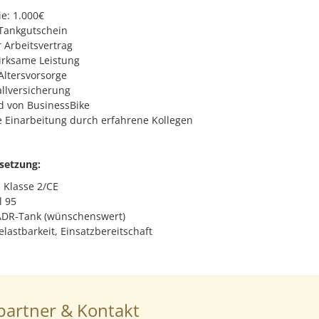
ie: 1.000€
Tankgutschein
 Arbeitsvertrag
rksame Leistung
Altersvorsorge
llversicherung
d von BusinessBike
Einarbeitung durch erfahrene Kollegen
setzung:
 Klasse 2/CE
l 95
ADR-Tank (wünschenswert)
Belastbarkeit, Einsatzbereitschaft
artner & Kontakt