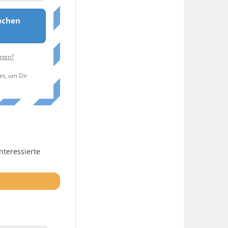
uchen
rten?
et, um Dir
nteressierte