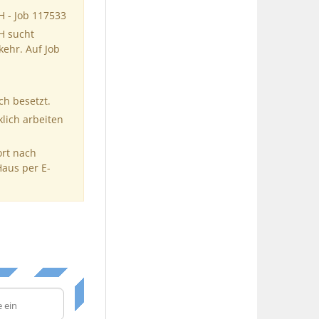
H - Job 117533
H sucht
kehr. Auf Job
ch besetzt.
klich arbeiten
ort nach
Haus per E-