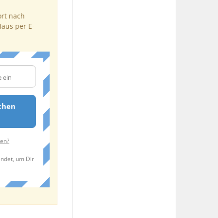
ort nach
Haus per E-
chen
ten?
endet, um Dir