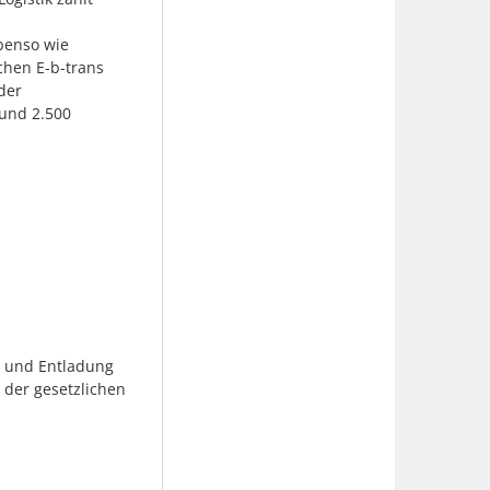
ebenso wie
chen E-b-trans
der
 und 2.500
e- und Entladung
 der gesetzlichen