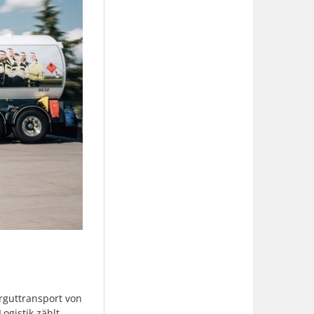
hrguttransport von
ogistik zählt