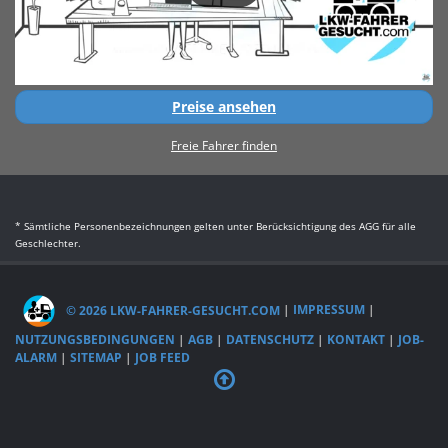
Preise ansehen
Freie Fahrer finden
* Sämtliche Personenbezeichnungen gelten unter Berücksichtigung des AGG für alle
Geschlechter.
© 2026 LKW-FAHRER-GESUCHT.COM
|
IMPRESSUM
|
NUTZUNGSBEDINGUNGEN
|
AGB
|
DATENSCHUTZ
|
KONTAKT
|
JOB-
ALARM
|
SITEMAP
|
JOB FEED