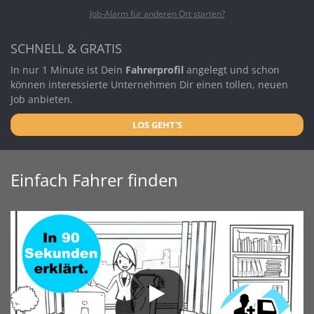
Job-Alarm für anderen Ort starten?
SCHNELL & GRATIS
In nur 1 Minute ist Dein
Fahrerprofil
angelegt und schon
können interessierte Unternehmen Dir einen tollen, neuen
Job anbieten.
LOS GEHT'S
Einfach Fahrer finden