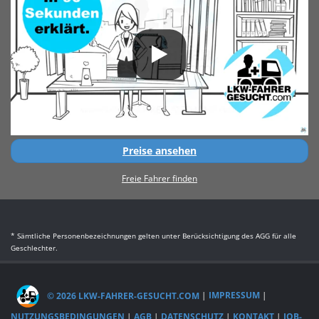
Preise ansehen
Freie Fahrer finden
* Sämtliche Personenbezeichnungen gelten unter Berücksichtigung des AGG für alle
Geschlechter.
© 2026 LKW-FAHRER-GESUCHT.COM
|
IMPRESSUM
|
NUTZUNGSBEDINGUNGEN
|
AGB
|
DATENSCHUTZ
|
KONTAKT
|
JOB-