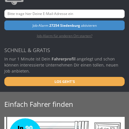
Job-Alarm
27254 Siedenburg
aktivieren
Job-Alarm für anderen Ort starten?
SCHNELL & GRATIS
In nur 1 Minute ist Dein
Fahrerprofil
angelegt und schon
können interessierte Unternehmen Dir einen tollen, neuen
Job anbieten.
LOS GEHT'S
Einfach Fahrer finden