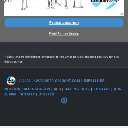
Preise ansehen
Freie Fahrer finden
* Sämtliche Personenbezeichnungen gelten unter Berücksichtigung des AGG für alle
Geschlechter.
© 2026 LKW-FAHRER-GESUCHT.COM
|
IMPRESSUM
|
NUTZUNGSBEDINGUNGEN
|
AGB
|
DATENSCHUTZ
|
KONTAKT
|
JOB-
ALARM
|
SITEMAP
|
JOB FEED