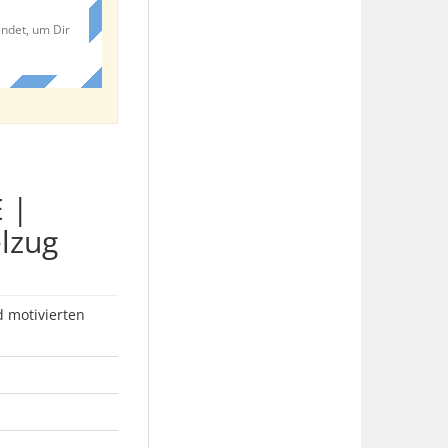
endet, um Dir
 |
elzug
 motivierten