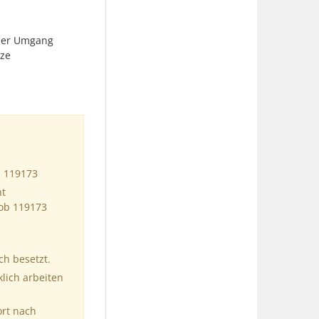
cher Umgang
rze
b 119173
ht
Job 119173
ch besetzt.
klich arbeiten
ort nach