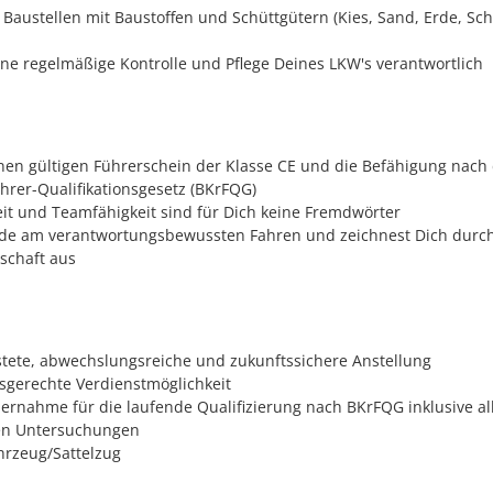
 Baustellen mit Baustoffen und Schüttgütern (Kies, Sand, Erde, Sch
eine regelmäßige Kontrolle und Pflege Deines LKW's verantwortlich
inen gültigen Führerschein der Klasse CE und die Befähigung nac
ahrer-Qualifikationsgesetz (BKrFQG)
eit und Teamfähigkeit sind für Dich keine Fremdwörter
ude am verantwortungsbewussten Fahren und zeichnest Dich durc
tschaft aus
stete, abwechslungsreiche und zukunftssichere Anstellung
gsgerechte Verdienstmöglichkeit
ernahme für die laufende Qualifizierung nach BKrFQG inklusive all
en Untersuchungen
ahrzeug/Sattelzug