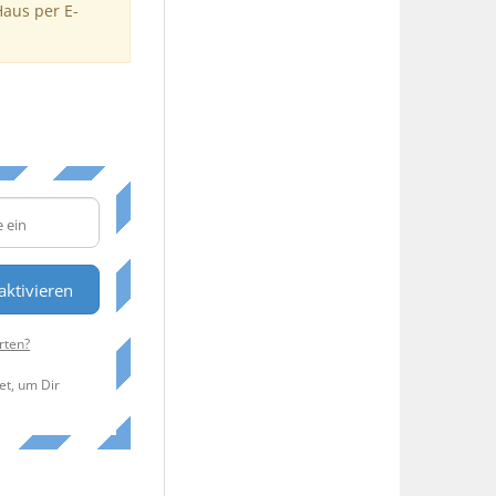
Haus per E-
aktivieren
rten?
et, um Dir