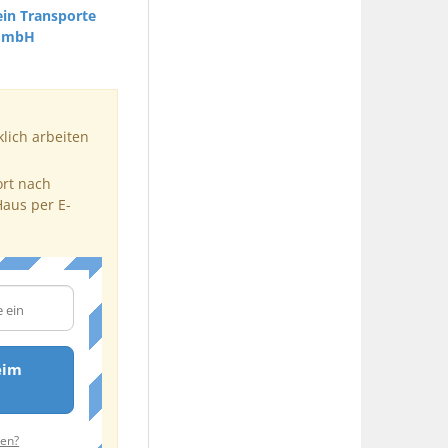
in Transporte
GmbH
klich arbeiten
ort nach
Haus per E-
eim
ten?