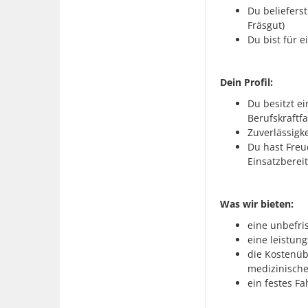
Du belieferst
Fräsgut)
Du bist für 
Dein Profil:
Du besitzt e
Berufskraftf
Zuverlässigk
Du hast Fre
Einsatzberei
Was wir bieten:
eine unbefri
eine leistun
die Kostenüb
medizinisch
ein festes F