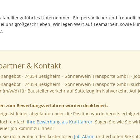
es familiengeführtes Unternehmen. Ein persönlicher und freundli
ei uns großgeschrieben. Wir legen Wert auf Teamarbeit, sowie ku
e.
artner & Kontakt
lenangebot - 74354 Besigheim - Gönnenwein Transporte GmbH - Jo
lenangebot - 74354 Besigheim - Gönnenwein Transporte GmbH suc
r (m/w/d) für Baustellenverkehr auf Sattelzug im Nahverkehr. Auf 
nen zum Bewerbungsverfahren wurden deaktiviert.
eige ist leider abgelaufen oder die Position wurde bereits erfolgrei
 doch einfach
Ihre Bewerbung als Kraftfahrer
. Sagen Sie wie Sie wir
neuer Job kommt zu Ihnen!
 Sie doch einfach den kostenlosen
Job-Alarm
und erhalten Sie sof